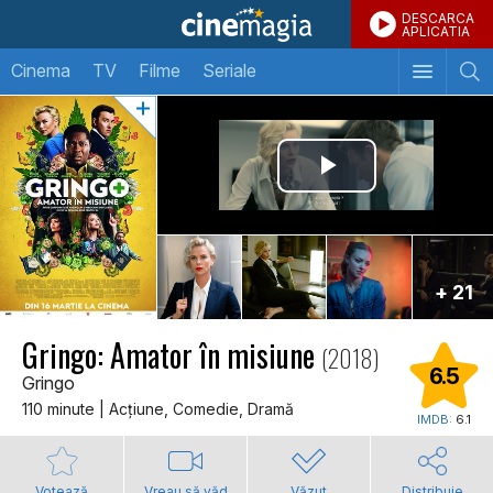
DESCARCA
APLICATIA
Cinema
TV
Filme
Seriale
+ 21
Gringo: Amator în misiune
(2018)
6.5
Gringo
110 minute | Acţiune, Comedie, Dramă
IMDB:
6.1
Votează
Vreau să văd
Văzut
Distribuie