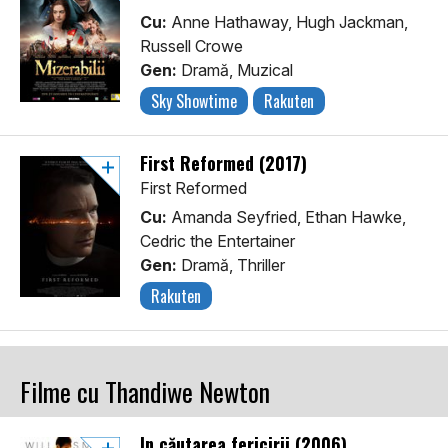
Cu:
Anne Hathaway, Hugh Jackman,
Russell Crowe
Gen:
Dramă, Muzical
Sky Showtime
Rakuten
First Reformed (2017)
First Reformed
Cu:
Amanda Seyfried, Ethan Hawke,
Cedric the Entertainer
Gen:
Dramă, Thriller
Rakuten
Filme cu Thandiwe Newton
În căutarea fericirii (2006)