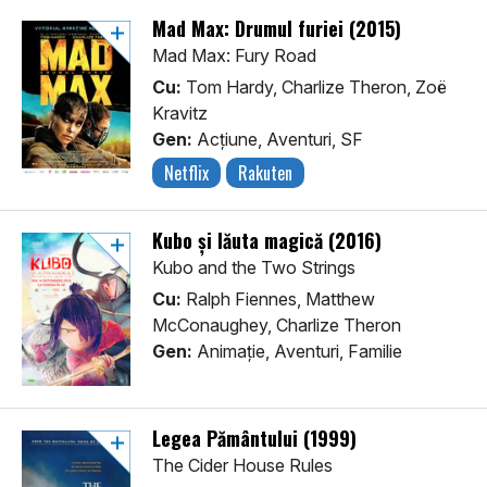
Mad Max: Drumul furiei (2015)
Mad Max: Fury Road
Cu:
Tom Hardy, Charlize Theron, Zoë
Kravitz
Gen:
Acţiune, Aventuri, SF
Netflix
Rakuten
Kubo şi lăuta magică (2016)
Kubo and the Two Strings
Cu:
Ralph Fiennes, Matthew
McConaughey, Charlize Theron
Gen:
Animaţie, Aventuri, Familie
Legea Pământului (1999)
The Cider House Rules