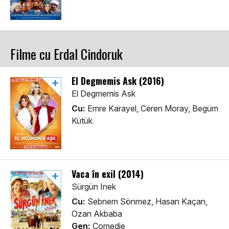
Filme cu Erdal Cindoruk
El Degmemis Ask (2016)
El Degmemis Ask
Cu:
Emre Karayel, Ceren Moray, Begüm
Kütük
Vaca în exil (2014)
Sürgün Inek
Cu:
Sebnem Sönmez, Hasan Kaçan,
Ozan Akbaba
Gen:
Comedie