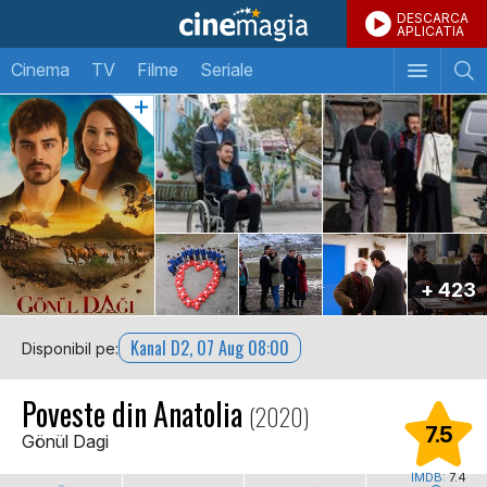
DESCARCA
APLICATIA
Cinema
TV
Filme
Seriale
+ 423
Kanal D2, 07 Aug 08:00
Disponibil pe:
Poveste din Anatolia
(2020)
7.5
Gönül Dagi
IMDB:
7.4