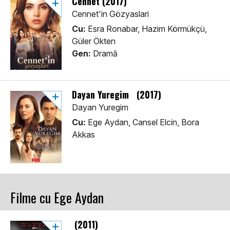
Cennet (2017)
Cennet'in Gözyaslari
Cu:
Esra Ronabar, Hazim Körmükçü,
Güler Ökten
Gen:
Dramă
Dayan Yuregim (2017)
Dayan Yuregim
Cu:
Ege Aydan, Cansel Elcin, Bora
Akkas
Filme cu Ege Aydan
(2011)