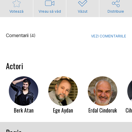
Votează
Vreau să văd
Văzut
Distribuie
Comentarii
(4)
VEZI COMENTARIILE
Actori
Berk Atan
Ege Aydan
Erdal Cindoruk
Cih