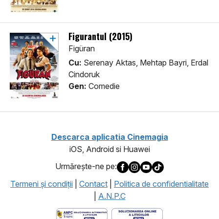
Figurantul (2015)
Figüran
Cu:
Serenay Aktas, Mehtap Bayri, Erdal
Cindoruk
Gen:
Comedie
Descarca aplicatia Cinemagia
iOS, Android si Huawei
Urmăreşte-ne pe:
Termeni şi condiţii
|
Contact
|
Politica de confidentialitate
|
A.N.P.C