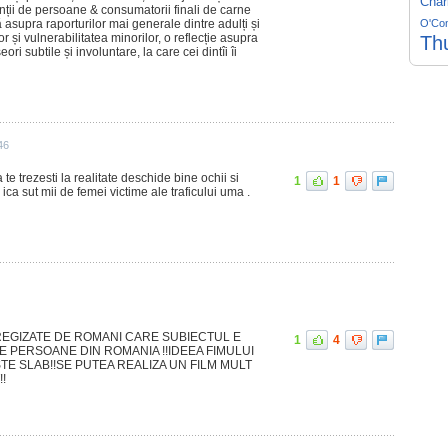
Char
nții de persoane & consumatorii finali de carne
ă asupra raporturilor mai generale dintre adulți și
O'Co
or și vulnerabilitatea minorilor, o reflecție asupra
Th
ori subtile și involuntare, la care cei dintîi îi
46
te trezesti la realitate deschide bine ochii si
1
1
 ica sut mii de femei victime ale traficului uma .
REGIZATE DE ROMANI CARE SUBIECTUL E
1
4
DE PERSOANE DIN ROMANIA !!IDEEA FIMULUI
E SLAB!!SE PUTEA REALIZA UN FILM MULT
!