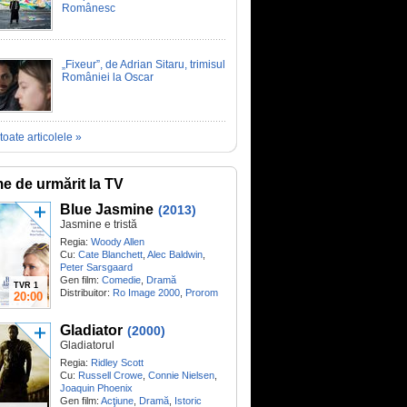
Românesc
„Fixeur”, de Adrian Sitaru, trimisul
României la Oscar
toate articolele »
me de urmărit la TV
Blue Jasmine
(2013)
Jasmine e tristă
Regia:
Woody Allen
Cu:
Cate Blanchett
,
Alec Baldwin
,
Peter Sarsgaard
Gen film:
Comedie
,
Dramă
TVR 1
Distribuitor:
Ro Image 2000
,
Prorom
20:00
Gladiator
(2000)
Gladiatorul
Regia:
Ridley Scott
Cu:
Russell Crowe
,
Connie Nielsen
,
Joaquin Phoenix
Gen film:
Acţiune
,
Dramă
,
Istoric