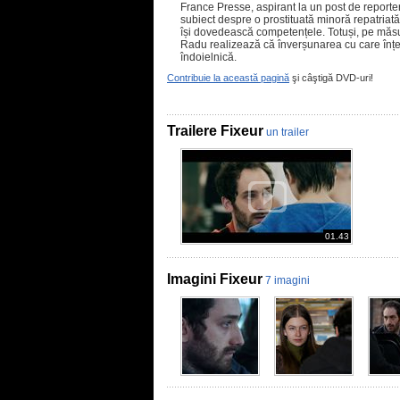
France Presse, aspirant la un post de reporter
subiect despre o prostituată minoră repatriată
își dovedească competențele. Totuși, pe măs
Radu realizează că înverșunarea cu care înț
îndoielnică.
Contribuie la această pagină
şi câştigă DVD-uri!
Trailere Fixeur
un trailer
01.43
Imagini Fixeur
7 imagini