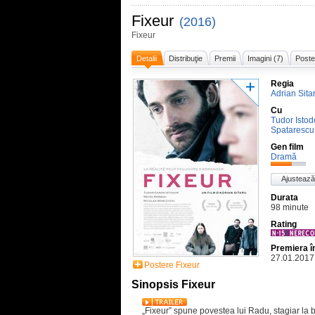
Fixeur
(2016)
Fixeur
Detalii
Distribuţie
Premii
Imagini (7)
Poste
Regia
Adrian Sita
Cu
Tudor Istod
Spatarescu
Gen film
Dramă
Ajustează
Durata
98 minute
Rating
Premiera 
27.01.2017
Postere Fixeur
Sinopsis Fixeur
„Fixeur” spune povestea lui Radu, stagiar la b