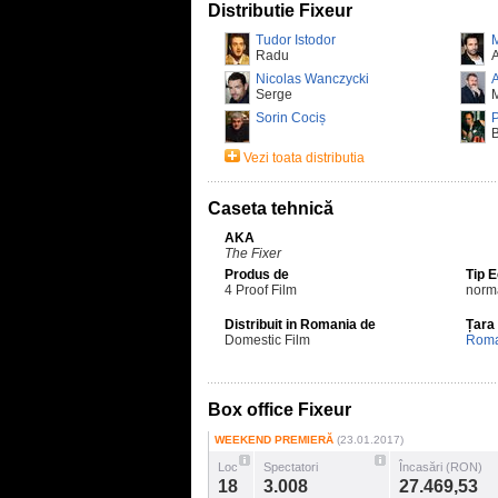
Distributie Fixeur
Tudor Istodor
Radu
A
Nicolas Wanczycki
A
Serge
Sorin Cociș
P
Vezi toata distributia
Caseta tehnică
AKA
The Fixer
Produs de
Tip 
4 Proof Film
norm
Distribuit in Romania de
Țara
Domestic Film
Roma
Box office Fixeur
WEEKEND PREMIERĂ
(23.01.2017)
Loc
Spectatori
Încasări (RON)
18
3.008
27.469,53