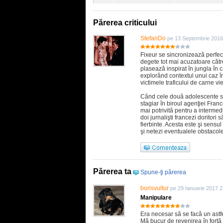
Părerea criticului
StefanDo
pe 13 Septembrie 2016
Fixeur se sincronizează perfec
degete tot mai acuzatoare către
plasează inspirat în jungla în c
explorând contextul unui caz 
victimele traficului de carne v
Când cele două adolescente su
stagiar în biroul agenţiei Fran
mai potrivită pentru a intermedi
doi jurnalişti francezi doritori
fierbinte. Acesta este şi sensul
şi netezi eventualele obstacol
Părerea ta
Spune-ţi părerea
borisvultur
pe 29 Ianuarie 2017 2
Manipulare
Era necesar să se facă un ast
Mă bucur de revenirea în forță 