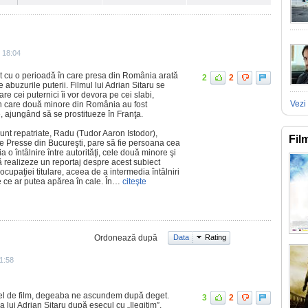
 18:04
t cu o perioadă în care presa din România arată
2
2
 abuzurile puterii. Filmul lui Adrian Sitaru se
are cei puternici îi vor devora pe cei slabi,
Vezi 
în care două minore din România au fost
ie, ajungând să se prostitueze în Franţa.
nt repatriate, Radu (Tudor Aaron Istodor),
Fil
ce Presse din Bucureşti, pare să fie persoana cea
a o întâlnire între autorităţi, cele două minore şi
 să realizeze un reportaj despre acest subiect
 ocupaţiei titulare, aceea de a intermedia întâlniri
e ce ar putea apărea în cale. În…
citeşte
Ordonează după
Data
Rating
1:58
fel de film, degeaba ne ascundem după deget.
3
2
a lui Adrian Sitaru după eșecul cu „Ilegitim”.