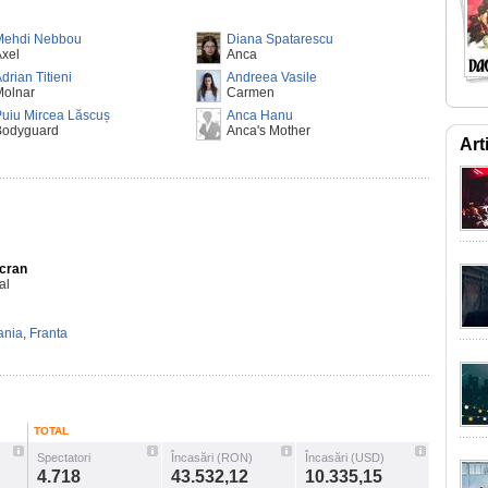
Mehdi Nebbou
Diana Spatarescu
xel
Anca
drian Titieni
Andreea Vasile
Molnar
Carmen
uiu Mircea Lăscuș
Anca Hanu
Bodyguard
Anca's Mother
Art
Ecran
al
nia
,
Franta
TOTAL
Spectatori
Încasări (RON)
Încasări (USD)
4.718
43.532,12
10.335,15