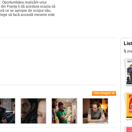
. Oportunitatea realizării unui
 din Franța îi dă acestuia ocazia să
ură ce se apropie de scopul său,
elege să facă această meserie este
Lis
Îţi p
Vezi imagini