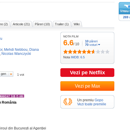
269
u
re (2)
Articole (21)
Păreri (10)
Trailer (1)
Wiki
NOTA FILM
ru
6.6
10
păreri
/
10
70
voturi
or
,
Mehdi Nebbou
,
Diana
,
Nicolas Wanczycki
Nota
IMDB: 6.5
Vezi pe Netflix
 gen
1 vot
Vezi pe Max
Un premiu
Gopo
în România
Vezi toate premiile
iroul din București al Agenției