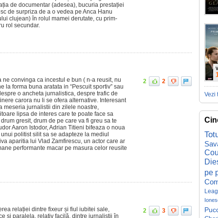
ația de documentar (adesea), bucuria prestației
besc de surpriza de a o vedea pe Anca Hanu
ului clujean) în rolul mamei derutate, cu prim-
u rol secundar.
V
 ne convinga ca incestul e bun ( n-a reusit, nu
2
2
ne la forma buna aratata in “Pescuit sportiv” sau
despre o ancheta jurnalistica, despre trafic de
Vezi 
nere carora nu li se ofera alternative. Interesant
a meseria jurnalistii din zilele noastre,
toare lipsa de interes care te poate face sa
Cin
drum gresit, drum de pe care va fi greu sa te
Tudor Aaron Istodor, Adrian Titieni bifeaza o noua
Tot
l unui politist silit sa se adapteze la mediul
iva aparitia lui Vlad Zamfirescu, un actor care ar
Sav
omane performante macar pe masura celor reusite
Cou
Die
pe p
Com
Leag
Iones
a relației dintre fixeur și fiul iubitei sale,
Pucc
2
3
 și paralela, relativ facilă, dintre jurnaliștii în