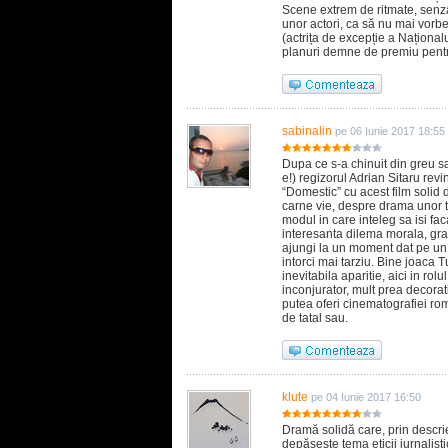
Scene extrem de ritmate, senz
unor actori, ca să nu mai vor
(actrița de excepție a Național
planuri demne de premiu pentr
sabinalin
pe 06 Iunie 2017 18:55
Dupa ce s-a chinuit din greu sa
e!) regizorul Adrian Sitaru revi
“Domestic” cu acest film solid 
carne vie, despre drama unor ti
modul in care inteleg sa isi fac
interesanta dilema morala, grai
ajungi la un moment dat pe un 
intorci mai tarziu. Bine joaca 
inevitabila aparitie, aici in rolu
inconjurator, mult prea decorat
putea oferi cinematografiei r
de tatal sau.
klute
pe 04 Iunie 2017 16:50
Dramă solidă care, prin descriere
depășește tema eticii jurnalistice