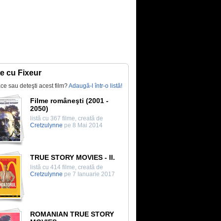
te cu Fixeur
lace sau deteşti acest film?
Adaugă-l într-o listă!
Filme româneşti (2001 -
2050)
listă cu 367 filme, creată de
Cretzulynne
pe 8 Mai 2014
TRUE STORY MOVIES - II.
listă cu 414 filme, creată de
Cretzulynne
pe 7 Ianuarie 2017
ROMANIAN TRUE STORY