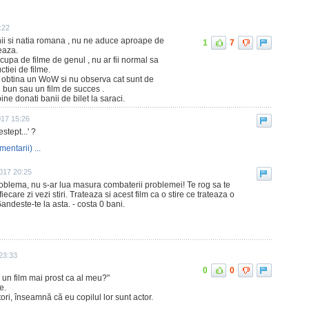
:22
ii si natia romana , nu ne aduce aproape de
1
7
teaza.
ocupa de filme de genul , nu ar fii normal sa
tiei de filme.
sa obtina un WoW si nu observa cat sunt de
u bun sau un film de succes .
ine donati banii de bilet la saraci.
017 15:26
stept...' ?
mentarii) ...
2017 20:25
oblema, nu s-ar lua masura combaterii problemei! Te rog sa te
fiecare zi vezi stiri. Trateaza si acest film ca o stire ce trateaza o
ndeste-te la asta. - costa 0 bani.
23:33
0
0
 un film mai prost ca al meu?"
e.
ri, înseamnă că eu copilul lor sunt actor.