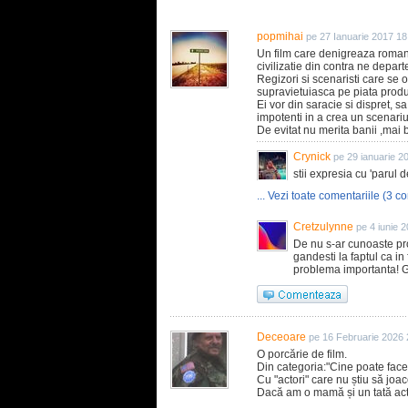
popmihai
pe 27 Ianuarie 2017 18
Un film care denigreaza roman
civilizatie din contra ne depar
Regizori si scenaristi care se 
supravietuiasca pe piata produc
Ei vor din saracie si dispret, 
impotenti in a crea un scenari
De evitat nu merita banii ,mai b
Crynick
pe 29 ianuarie 2
stii expresia cu 'parul de
... Vezi toate comentariile (3 co
Cretzulynne
pe 4 iunie 
De nu s-ar cunoaste pr
gandesti la faptul ca in 
problema importanta! Ga
Deceoare
pe 16 Februarie 2026 
O porcărie de film.
Din categoria:"Cine poate face
Cu "actori" care nu știu să joac
Dacă am o mamă și un tată acto