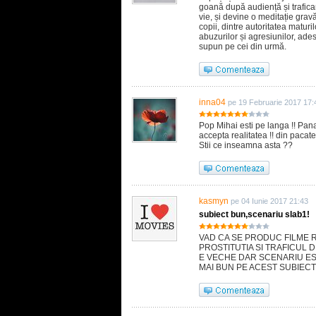
goană după audiență și trafica
vie, și devine o meditație grav
copii, dintre autoritatea maturil
abuzurilor și agresiunilor, adese
supun pe cei din urmă.
inna04
pe 19 Februarie 2017 17:
Pop Mihai esti pe langa !! Pana 
accepta realitatea !! din pacate
Stii ce inseamna asta ??
kasmyn
pe 04 Iunie 2017 21:43
subiect bun,scenariu slab1!
VAD CA SE PRODUC FILME 
PROSTITUTIA SI TRAFICUL 
E VECHE DAR SCENARIU EST
MAI BUN PE ACEST SUBIECT!