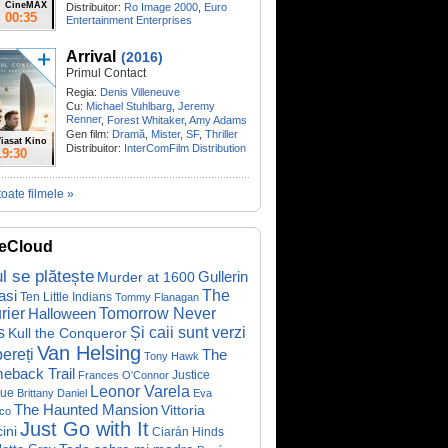
CineMAX
Distribuitor:
Ro Image 2000
,
Euro
00:35
Entertainment Enterprises
Arrival
(2016)
Primul Contact
Regia:
Denis Villeneuve
Cu:
Michael Stuhlbarg
,
Jeremy
Renner
,
Forest Whitaker
,
Amy Adams
Gen film:
Dramă
,
Mister
,
SF
,
Thriller
iasat Kino
Distribuitor:
InterComFilm Distribution
19:30
toate filmele »
eCloud
ul se plătește
Gullerin
Murder at 1600
asi
The
Ten Little Indians
Tommy Flanagan
rier
Halloween
Tomorrow Never
Și caii sunt verzi
s
Kull the Conqueror
Van Helsing
ereți
The
Tony Hawk
eback Trail
Justice
Frances O'Connor
Leonor Varela
ue
Brittany Daniel
Eva
The Haunted Mansion
Vittoria
co
Just Go with It
ini
Ciarán Hinds