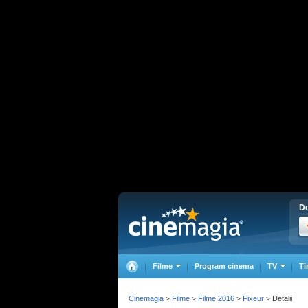
De
Filme
Program cinema
TV
Ti
Cinemagia
Filme
Filme 2016
Fixeur
Detalii
>
>
>
>