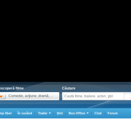
scoperă filme
Căutare
Comedie, acţiune, dramă, ...
mp liber
În curând
Trailer
Ştiri
Box Office
Club
Forum