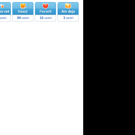
seri
89
useri
10
useri
3
useri