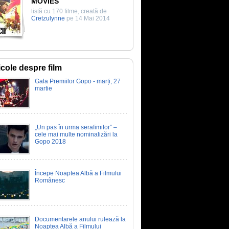
MOVIES
listă cu 170 filme, creată de
Cretzulynne
pe 14 Mai 2014
icole despre film
Gala Premiilor Gopo - marți, 27
martie
„Un pas în urma serafimilor” –
cele mai multe nominalizări la
Gopo 2018
Începe Noaptea Albă a Filmului
Românesc
Documentarele anului rulează la
Noaptea Albă a Filmului