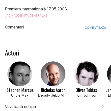
Premiera internațională 17.05.2003
AG - AUDIENTA GENERALA
Comentarii
COMENTEAZA
Actori
Stephen Marcus
Nicholas Aaron
Oliver Tobias
Jen
Uncle Max
Deputy Jebb McQuarrie
Tom Johnson
E
Vezi toată echipa