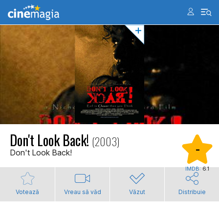
Don't Look Back!
(2003)
-
Don't Look Back!
IMDB:
6.1
Votează
Vreau să văd
Văzut
Distribuie