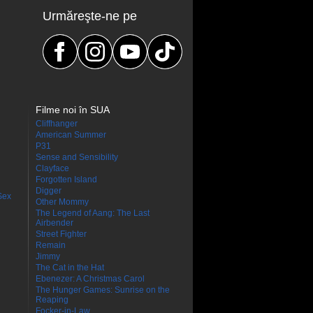
Urmăreşte-ne pe
Filme noi în SUA
Cliffhanger
American Summer
P31
Sense and Sensibility
Clayface
Forgotten Island
Digger
Sex
Other Mommy
The Legend of Aang: The Last
Airbender
Street Fighter
Remain
Jimmy
The Cat in the Hat
Ebenezer: A Christmas Carol
The Hunger Games: Sunrise on the
Reaping
Focker-in-Law