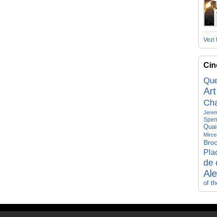
Vezi 
Cin
Que
Art
Ch
Jerem
Spen
Quai
Mirce
Broo
Pla
de 
Al
of t