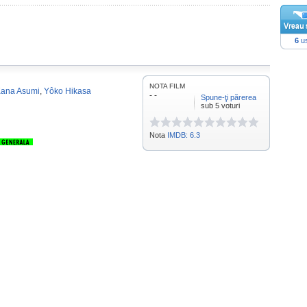
6
us
NOTA FILM
ana Asumi
,
Yôko Hikasa
- -
Spune-ţi părerea
sub 5 voturi
Nota
IMDB: 6.3