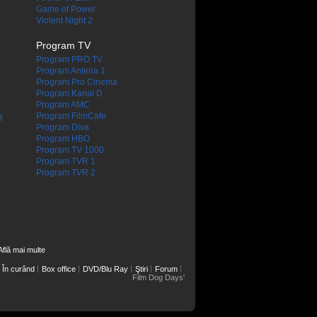
Game of Power
Violent Night 2
Program TV
Program PRO TV
Program Antena 1
Program Pro Cinema
Program Kanal D
Program AMC
Program FilmCafe
f
Program Diva
Program HBO
Program TV 1000
Program TVR 1
Program TVR 2
Află mai multe
În curând
Box office
DVD/Blu Ray
Ştiri
Forum
Film Dog Days'