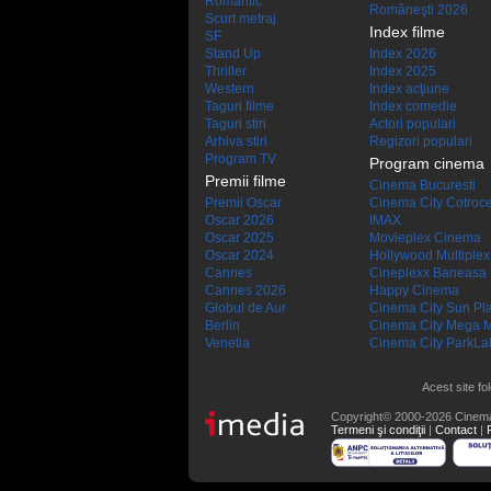
Romantic
Româneşti 2026
Scurt metraj
Index filme
SF
Stand Up
Index 2026
Thriller
Index 2025
Western
Index acţiune
Taguri filme
Index comedie
Taguri stiri
Actori populari
Arhiva stiri
Regizori populari
Program TV
Program cinema
Premii filme
Cinema Bucuresti
Premii Oscar
Cinema City Cotroc
Oscar 2026
IMAX
Oscar 2025
Movieplex Cinema
Oscar 2024
Hollywood Multiplex
Cannes
Cineplexx Baneasa
Cannes 2026
Happy Cinema
Globul de Aur
Cinema City Sun Pl
Berlin
Cinema City Mega M
Venetia
Cinema City ParkLa
Acest site fo
Copyright© 2000-2026 Cinem
Termeni şi condiţii
|
Contact
|