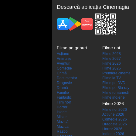
Descarcă aplicaţia Cinemagia
Filme pe genuri
Filme noi
Acţiune
Filme 2028
Animaţie
Filme 2027
Aventuri
Filme 2026
Comedie
Filme 2025
Crimă
Premiere cinema
Documentar
Filme la TV
Dragoste
Filme pe DVD
Dramă
Filme pe Blu-ray
Familie
Filme româneşti
Fantastic
Filme indiene
Film noir
Filme 2026
Horror
Filme noi 2026
Istoric
Actiune 2026
Mister
Comedie 2026
Muzică
Dragoste 2026
Muzical
Horror 2026
Război
Indiene 2026