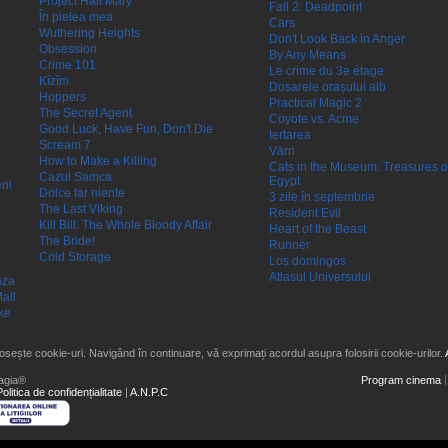
Project Hail Mary
Fall 2: Deadpoint
În pielea mea
Cars
Wuthering Heights
Don't Look Back in Anger
Obsession
By Any Means
Crime 101
Le crime du 3e étage
Kîzîm
Dosarele orașului alb
Hoppers
Practical Magic 2
The Secret Agent
Coyote vs. Acme
Good Luck, Have Fun, Don't Die
Iertarea
Scream 7
Värn
How to Make a Killing
Cats in the Museum: Treasures o
Cazul Samca
Egypt
eni
Dolce far niente
3 zile în septembrie
The Last Viking
Resident Evil
Kill Bill: The Whole Bloody Affair
Heart of the Beast
The Bride!
Runner
Cold Storage
Los domingos
Atlasul Universului
aza
all
ke
losește cookie-uri. Navigând în continuare, vă exprimați acordul asupra folosirii cookie-urilor.
agia®
Program cinema
Politica de confidențialitate
|
A.N.P.C