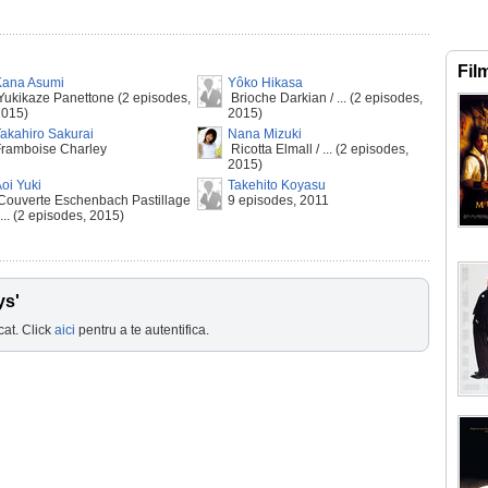
Fil
Kana Asumi
Yôko Hikasa
ukikaze Panettone (2 episodes,
Brioche Darkian / ... (2 episodes,
2015)
2015)
akahiro Sakurai
Nana Mizuki
Framboise Charley
Ricotta Elmall / ... (2 episodes,
2015)
oi Yuki
Takehito Koyasu
Couverte Eschenbach Pastillage
9 episodes, 2011
 ... (2 episodes, 2015)
ys'
cat. Click
aici
pentru a te autentifica.