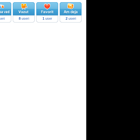
eri
8
useri
1
user
2
useri