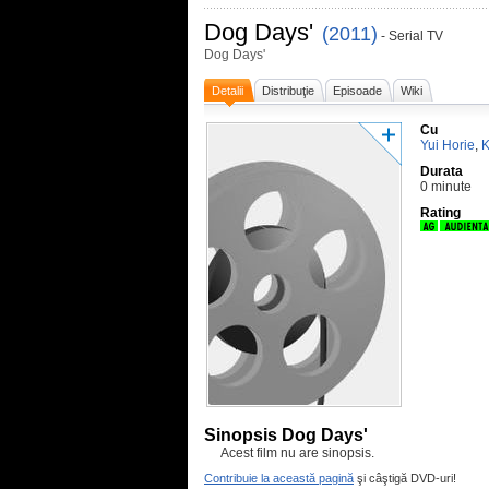
Dog Days'
(2011)
- Serial TV
Dog Days'
Detalii
Distribuţie
Episoade
Wiki
Cu
Yui Horie
,
K
Durata
0 minute
Rating
Sinopsis Dog Days'
Acest film nu are sinopsis.
Contribuie la această pagină
şi câştigă DVD-uri!