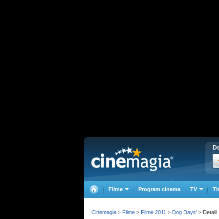
De
Filme
Program cinema
TV
Ti
Cinemagia
Filme
Filme 2011
Dog Days'
Detalii
>
>
>
>