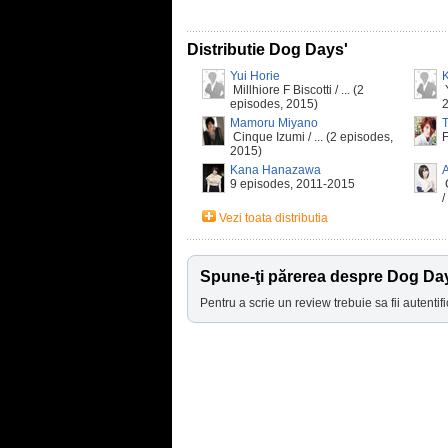
Distributie Dog Days'
Yui Horie
Millhiore F Biscotti / ... (2
Y
episodes, 2015)
Mamoru Miyano
T
Cinque Izumi / ... (2 episodes,
2015)
Kana Hanazawa
A
9 episodes, 2011-2015
/
Vezi toata distributia
Spune-ţi părerea despre Dog Da
Pentru a scrie un review trebuie sa fii autentifi