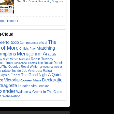
Gen film:
Dramă
,
Romantic
,
Dragoste
Warner TV
20:30
toate filmele »
eCloud
The
rerlo todo
Competencia oficial
 of More
Matching
Child's Play
Menajerimi Ara
ampions
Life
Robin Tunney
y Sisto
Mircea Mureșan
Dennis
cer Tracy
The Recall
Jose Angel Llamas
d
The Goonies
Royal Winter
Vincent Kartheiser
Andreea Raicu
Inside Job
a Drăgan
A Quiet
klyn's Finest
The Good Night
Declarație
Victoria
ce
Rooney Mara
dragoste
La dolce vita
Fedakar
exander
Wallace & Gromit in The Curse
he Were-Rabbit