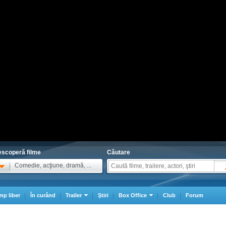
scoperă filme
Căutare
Comedie, acţiune, dramă, ...
mp liber
În curând
Trailer
Ştiri
Box Office
Club
Forum