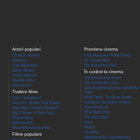
Actori populari
Premiere cinema
Charlize Theron
Uma Musume: Pretty Derby -...
Beyoncé
Ice Cream Man
Cate Blanchett
The Pout-Pout Fish
Adrien Brody
În curând la cinema
Nicole Kidman
The End of Oak Street
Osvaldo Ríos
The Carpenter's Son
Născuţi azi
Gail Daughtry and the Celebrity 
Trailere filme
Pass
PAW Patrol: The Dino Movie
Fall 2: Deadpoint
Insidious: Out of the Further
Ha-chan, Shake Your Booty!
Spa Weekend
Star Wars: Visions Presents -...
One Night Only
Big Chicken: A Fast Food...
The Dog Stars
Phenomena
Fuori
Motherwitch
Mutiny
Rise of the Footsoldier:...
Sacrifice
Filme populare
Handbook for Superheroes