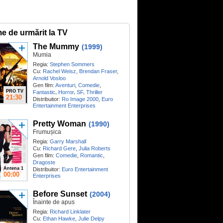
me de urmărit la TV
The Mummy
(1999)
Mumia
Regia:
Stephen Sommers
Cu:
Rachel Weisz
,
Brendan Fraser
,
Arnold Vosloo
Gen film:
Aventuri
,
Comedie
,
PRO TV
,
,
,
Fantastic
Horror
SF
Thriller
21:30
Distribuitor:
Ro Image 2000
,
Euro
Entertainment Enterprises
Pretty Woman
(1990)
Frumușica
Regia:
Garry Marshall
Cu:
Richard Gere
,
Julia Roberts
Gen film:
Comedie
,
Romantic
,
Dragoste
Antena 1
Distribuitor:
Euro Entertainment
00:00
Enterprises
Before Sunset
(2004)
Înainte de apus
Regia:
Richard Linklater
Cu:
Ethan Hawke
,
Julie Delpy