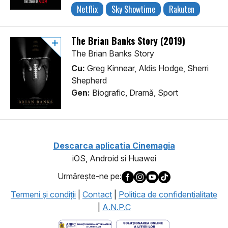
Netflix
Sky Showtime
Rakuten
The Brian Banks Story (2019)
The Brian Banks Story
Cu:
Greg Kinnear, Aldis Hodge, Sherri
Shepherd
Gen:
Biografic, Dramă, Sport
Descarca aplicatia Cinemagia
iOS, Android si Huawei
Urmăreşte-ne pe:
Termeni şi condiţii
|
Contact
|
Politica de confidentialitate
|
A.N.P.C