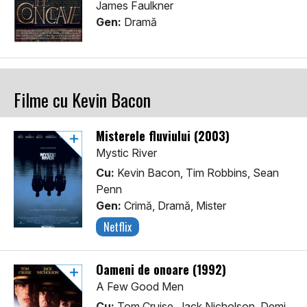
James Faulkner
Gen:
Dramă
Filme cu Kevin Bacon
Misterele fluviului (2003)
Mystic River
Cu:
Kevin Bacon, Tim Robbins, Sean
Penn
Gen:
Crimă, Dramă, Mister
Netflix
Oameni de onoare (1992)
A Few Good Men
Cu:
Tom Cruise, Jack Nicholson, Demi