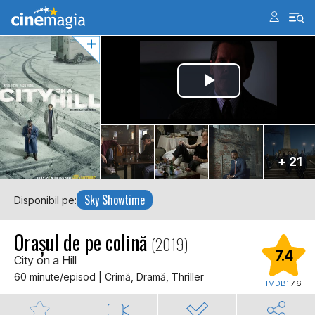
+ 21
Sky Showtime
Disponibil pe:
Orașul de pe colină
(2019)
7.4
City on a Hill
60 minute/episod | Crimă, Dramă, Thriller
IMDB:
7.6