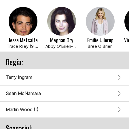
Jesse Metcalfe
Meghan Ory
Emilie Ullerup
Vi
Trace Riley (9 episodes, 2016)
Abby O'Brien-Winters / ... (9 episodes, 2016)
Bree O'Brien
Regia:
Terry Ingram
Sean McNamara
Martin Wood (I)
Scenariul: