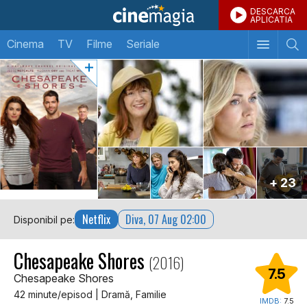
DESCARCA
APLICATIA
Cinema
TV
Filme
Seriale
+ 23
Netflix
Diva, 07 Aug 02:00
Disponibil pe:
Chesapeake Shores
(2016)
7.5
Chesapeake Shores
42 minute/episod | Dramă, Familie
IMDB:
7.5