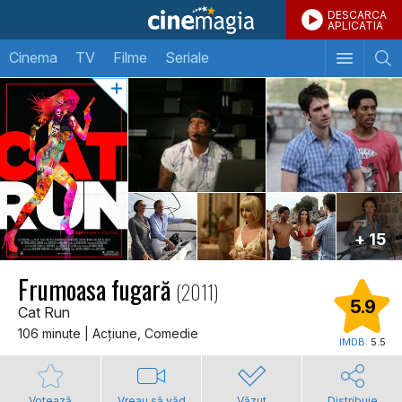
DESCARCA
APLICATIA
Cinema
TV
Filme
Seriale
+ 15
Frumoasa fugară
(2011)
5.9
Cat Run
106 minute | Acţiune, Comedie
IMDB:
5.5
Votează
Vreau să văd
Văzut
Distribuie