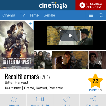
DESCARCA
APLICATIA
Cinema
TV
Filme
Seriale
+ 3
Recoltă amară
(2017)
7.3
Bitter Harvest
103 minute | Dramă, Război, Romantic
IMDB:
5.9
Votează
Vreau să văd
Văzut
Distribuie