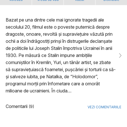
Bazat pe una dintre cele mai ignorate tragedii ale
secolului 20, filmul este o poveste puternică despre
dragoste, onoare, revoltă și supraviețuire văzută prin
ochii a doi îndrăgostiți prinși în distrugerile declanșate
de politicile lui Joseph Stalin împotriva Ucrainei în anii
1930. Pe măsură ce Stalin impune ambițiile
comuniștilor în Kremlin, Yuri, un tânăr artist, se zbate
să supraviețuiască foametei, pușcăriei și torturii ca să-
și salveze iubita, pe Natalka, de “Holodomor”,
programul morții prin înfometare care a omorât
milioane de ucrainieni. În ciuda…
Comentarii
(9)
VEZI COMENTARIILE