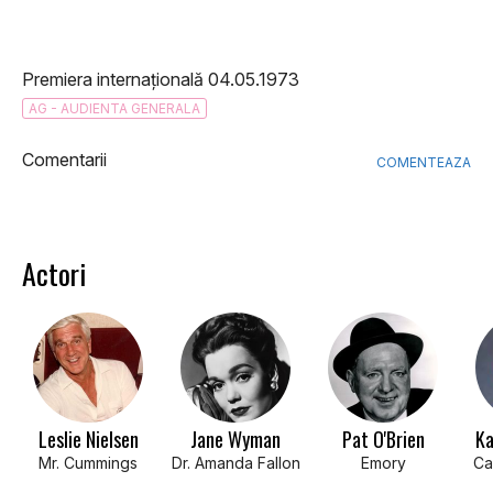
Premiera internațională 04.05.1973
AG - AUDIENTA GENERALA
Comentarii
COMENTEAZA
Actori
Leslie Nielsen
Jane Wyman
Pat O'Brien
Ka
Mr. Cummings
Dr. Amanda Fallon
Emory
Ca