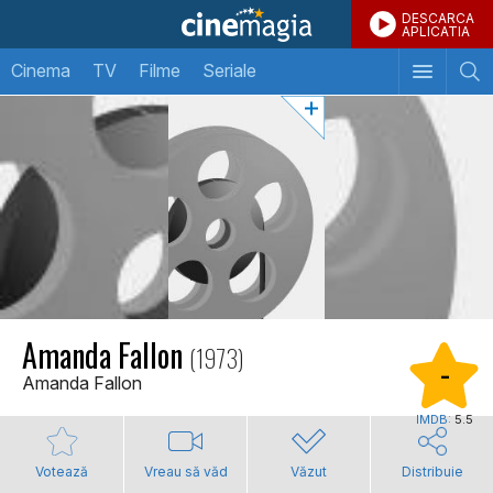
DESCARCA
APLICATIA
Cinema
TV
Filme
Seriale
Amanda Fallon
(1973)
-
Amanda Fallon
IMDB:
5.5
Votează
Vreau să văd
Văzut
Distribuie