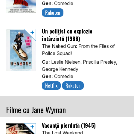
Gen:
Comedie
Rakuten
Un polițist cu explozie
întârziată (1988)
The Naked Gun: From the Files of
Police Squad!
Cu:
Leslie Nielsen, Priscilla Presley,
George Kennedy
Gen:
Comedie
Netflix
Rakuten
Filme cu Jane Wyman
Vacanță pierdută (1945)
The Lost Weekend