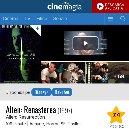
DESCARCA
APLICATIA
Cinema
TV
Filme
Seriale
+ 59
Disney+
Rakuten
Disponibil pe:
Alien: Renașterea
(1997)
7.4
Alien: Resurrection
109 minute | Acţiune, Horror, SF, Thriller
IMDB:
6.2