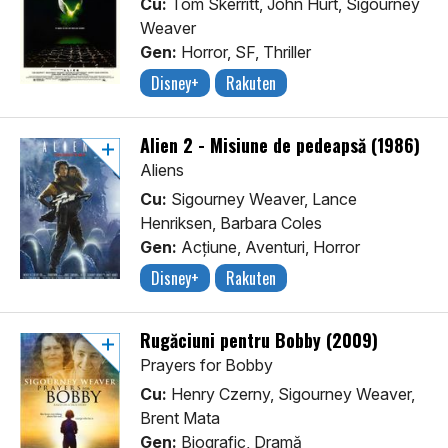
Cu:
Tom Skerritt, John Hurt, Sigourney
Weaver
Gen:
Horror, SF, Thriller
Disney+
Rakuten
Alien 2 - Misiune de pedeapsă (1986)
Aliens
Cu:
Sigourney Weaver, Lance
Henriksen, Barbara Coles
Gen:
Acţiune, Aventuri, Horror
Disney+
Rakuten
Rugăciuni pentru Bobby (2009)
Prayers for Bobby
Cu:
Henry Czerny, Sigourney Weaver,
Brent Mata
Gen:
Biografic, Dramă