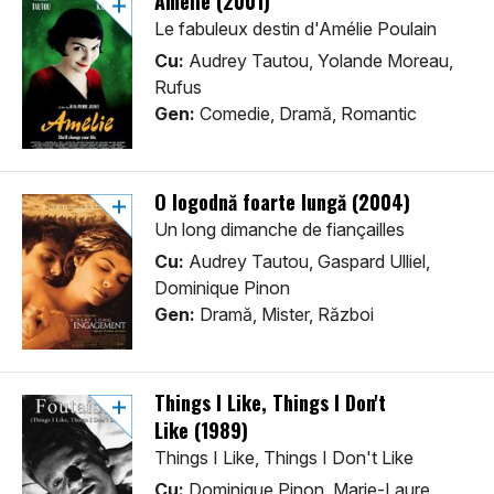
Amélie (2001)
Le fabuleux destin d'Amélie Poulain
Cu:
Audrey Tautou, Yolande Moreau,
Rufus
Gen:
Comedie, Dramă, Romantic
O logodnă foarte lungă (2004)
Un long dimanche de fiançailles
Cu:
Audrey Tautou, Gaspard Ulliel,
Dominique Pinon
Gen:
Dramă, Mister, Război
Things I Like, Things I Don't
Like (1989)
Things I Like, Things I Don't Like
Cu:
Dominique Pinon, Marie-Laure