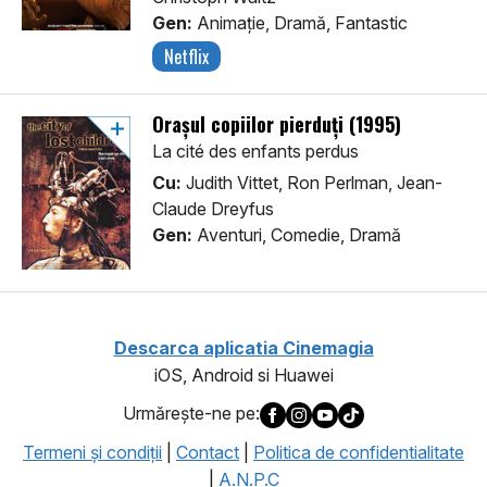
Gen:
Animaţie, Dramă, Fantastic
Netflix
Orașul copiilor pierduți (1995)
La cité des enfants perdus
Cu:
Judith Vittet, Ron Perlman, Jean-
Claude Dreyfus
Gen:
Aventuri, Comedie, Dramă
Descarca aplicatia Cinemagia
iOS, Android si Huawei
Urmăreşte-ne pe:
Termeni şi condiţii
|
Contact
|
Politica de confidentialitate
|
A.N.P.C