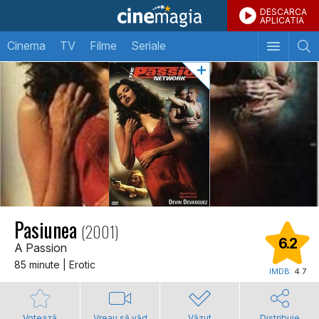
DESCARCA
APLICATIA
Cinema
TV
Filme
Seriale
Pasiunea
(2001)
6.2
A Passion
85 minute | Erotic
IMDB:
4.7
Votează
Vreau să văd
Văzut
Distribuie