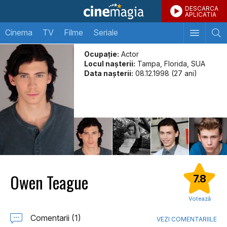
DESCARCA
APLICATIA
Cinema
TV
Filme
Seriale
Ocupație:
Actor
Locul naşterii:
Tampa, Florida, SUA
Data naşterii:
08.12.1998 (27 ani)
Owen Teague
7.8
Votează
Comentarii (1)
VEZI COMENTARIILE