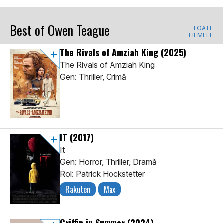
Best of Owen Teague
TOATE
FILMELE
The Rivals of Amziah King
(2025)
The Rivals of Amziah King
Gen: Thriller, Crimă
IT
(2017)
It
Gen: Horror, Thriller, Dramă
Rol: Patrick Hockstetter
Rakuten
Max
Griffin in Summer
(2024)