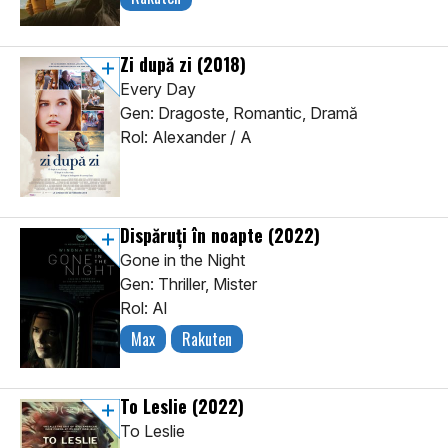
Zi după zi
(2018)
Every Day
Gen: Dragoste, Romantic, Dramă
Rol: Alexander / A
Dispăruți în noapte
(2022)
Gone in the Night
Gen: Thriller, Mister
Rol: Al
Max
Rakuten
To Leslie
(2022)
To Leslie