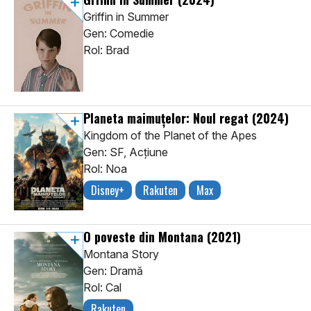
Griffin in Summer
Gen: Comedie
Rol: Brad
Planeta maimuțelor: Noul regat
(2024)
Kingdom of the Planet of the Apes
Gen: SF, Acţiune
Rol: Noa
Disney+
Rakuten
Max
O poveste din Montana
(2021)
Montana Story
Gen: Dramă
Rol: Cal
Rakuten