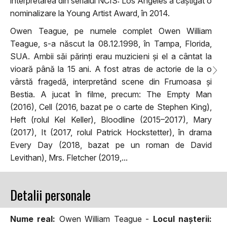
interpretarea din serialul NCIS: Los Angeles a câștigat o
nominalizare la Young Artist Award, în 2014.
Owen Teague, pe numele complet Owen William
Teague, s-a născut la 08.12.1998, în Tampa, Florida,
SUA. Ambii săi părinți erau muzicieni și el a cântat la
vioară până la 15 ani. A fost atras de actorie de la o
vârstă fragedă, interpretând scene din Frumoasa și
Bestia. A jucat în filme, precum: The Empty Man
(2016), Cell (2016, bazat pe o carte de Stephen King),
Heft (rolul Kel Keller), Bloodline (2015–2017), Mary
(2017), It (2017, rolul Patrick Hockstetter), în drama
Every Day (2018, bazat pe un roman de David
Levithan), Mrs. Fletcher (2019,...
Detalii personale
Nume real:
Owen William Teague -
Locul naşterii: