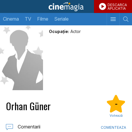
DESCARCA
APLICATIA
Cinema
TV
Filme
Seriale
Ocupație:
Actor
Orhan Güner
-
Votează
Comentarii
COMENTEAZA