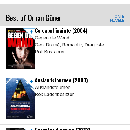
Best of Orhan Güner
TOATE
FILMELE
Cu capul înainte
(2004)
Gegen die Wand
Gen: Dramă, Romantic, Dragoste
Rol: Busfahrer
Auslandstournee
(2000)
Auslandstournee
Rol: Ladenbesitzer
Dormitorul comun
(2023)