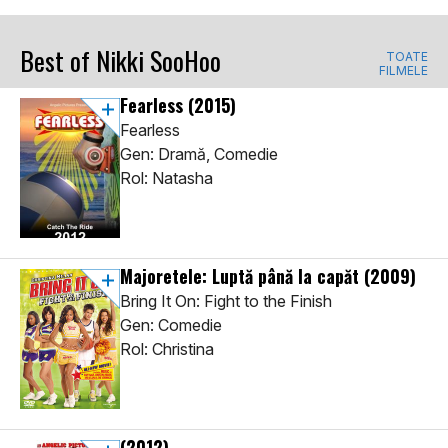
Best of Nikki SooHoo
TOATE
FILMELE
Fearless
(2015)
Fearless
Gen: Dramă, Comedie
Rol: Natasha
Majoretele: Luptă până la capăt
(2009)
Bring It On: Fight to the Finish
Gen: Comedie
Rol: Christina
(2012)