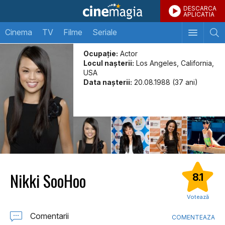
DESCARCA
APLICATIA
Cinema
TV
Filme
Seriale
Ocupație:
Actor
Locul naşterii:
Los Angeles, California,
USA
Data naşterii:
20.08.1988 (37 ani)
Nikki SooHoo
8.1
Votează
Comentarii
COMENTEAZA