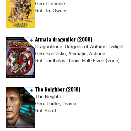
Gen: Comedie
Rol: Jim Owens
Armata dragonilor
(2008)
Dragonlance: Dragons of Autumn Twilight
Gen: Fantastic, Animaţie, Acţiune
Rol: Tanthalas 'Tanis' Half-Elven (voce)
The Neighbor
(2018)
The Neighbor
Gen: Thriller, Dramă
Rol: Scott