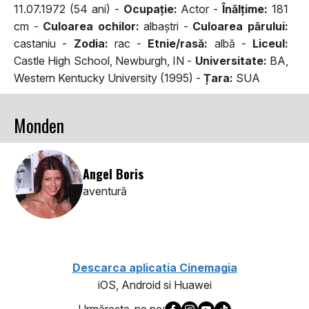
11.07.1972 (54 ani) -
Ocupaţie:
Actor -
Înălţime:
181
cm -
Culoarea ochilor:
albaştri -
Culoarea părului:
castaniu -
Zodia:
rac -
Etnie/rasă:
albă -
Liceul:
Castle High School, Newburgh, IN -
Universitate:
BA,
Western Kentucky University (1995) -
Țara:
SUA
Monden
Angel Boris
aventură
Descarca aplicatia Cinemagia
iOS, Android si Huawei
Urmăreşte-ne pe: