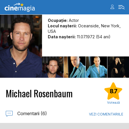
Ocupație:
Actor
Locul naşterii:
Oceanside, New York,
USA
Data naşterii:
11.07.1972 (54 ani)
Michael Rosenbaum
8.7
Votează
Comentarii (6)
VEZI COMENTARIILE