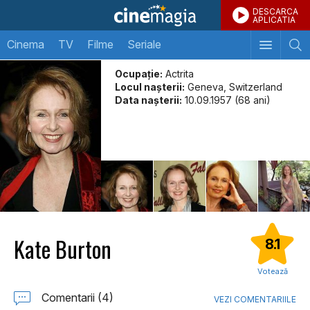
DESCARCA
APLICATIA
Cinema
TV
Filme
Seriale
Ocupație:
Actrita
Locul naşterii:
Geneva, Switzerland
Data naşterii:
10.09.1957 (68 ani)
Kate Burton
8.1
Votează
Comentarii (4)
VEZI COMENTARIILE