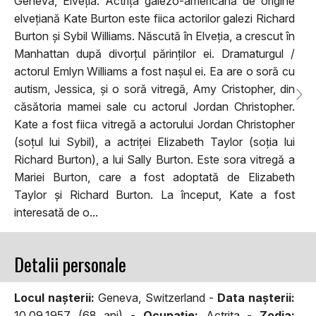
Geneva, Elveția. Actrița galezo-americană de origine
elvețiană Kate Burton este fiica actorilor galezi Richard
Burton și Sybil Williams. Născută în Elveția, a crescut în
Manhattan după divorțul părinților ei. Dramaturgul /
actorul Emlyn Williams a fost nașul ei. Ea are o soră cu
autism, Jessica, și o soră vitregă, Amy Cristopher, din
căsătoria mamei sale cu actorul Jordan Christopher.
Kate a fost fiica vitregă a actorului Jordan Christopher
(soțul lui Sybil), a actriței Elizabeth Taylor (soția lui
Richard Burton), a lui Sally Burton. Este sora vitregă a
Mariei Burton, care a fost adoptată de Elizabeth
Taylor și Richard Burton. La început, Kate a fost
interesată de o...
Detalii personale
Locul naşterii:
Geneva, Switzerland -
Data naşterii:
10.09.1957 (68 ani) -
Ocupaţie:
Actrita -
Zodia: