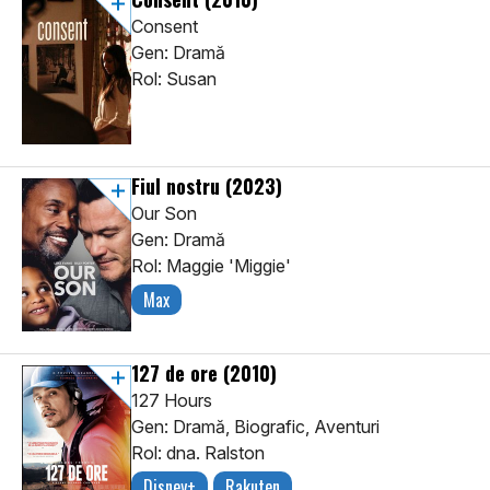
Consent
Gen: Dramă
Rol: Susan
Fiul nostru
(2023)
Our Son
Gen: Dramă
Rol: Maggie 'Miggie'
Max
127 de ore
(2010)
127 Hours
Gen: Dramă, Biografic, Aventuri
Rol: dna. Ralston
Disney+
Rakuten