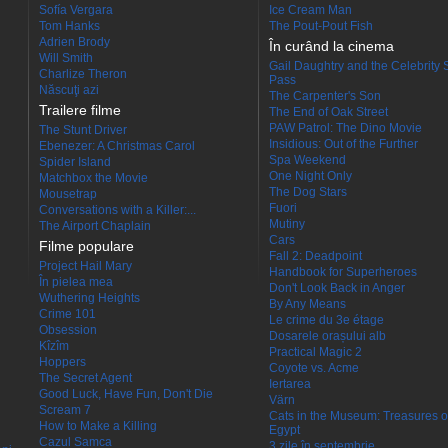
Sofía Vergara
Ice Cream Man
Tom Hanks
The Pout-Pout Fish
Adrien Brody
În curând la cinema
Will Smith
Gail Daughtry and the Celebrity 
Charlize Theron
Pass
Născuţi azi
The Carpenter's Son
Trailere filme
The End of Oak Street
PAW Patrol: The Dino Movie
The Stunt Driver
Insidious: Out of the Further
Ebenezer: A Christmas Carol
Spa Weekend
Spider Island
One Night Only
Matchbox the Movie
The Dog Stars
Mousetrap
Fuori
Conversations with a Killer:...
Mutiny
The Airport Chaplain
Cars
Filme populare
Fall 2: Deadpoint
Project Hail Mary
Handbook for Superheroes
În pielea mea
Don't Look Back in Anger
Wuthering Heights
By Any Means
Crime 101
Le crime du 3e étage
Obsession
Dosarele orașului alb
Kîzîm
Practical Magic 2
Hoppers
Coyote vs. Acme
The Secret Agent
Iertarea
Good Luck, Have Fun, Don't Die
Värn
Scream 7
Cats in the Museum: Treasures o
How to Make a Killing
Egypt
Cazul Samca
3 zile în septembrie