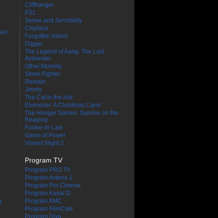
Cliffhanger
P31
Sense and Sensibility
Clayface
Sex
Forgotten Island
Digger
The Legend of Aang: The Last
Airbender
Other Mommy
Street Fighter
Remain
Jimmy
The Cat in the Hat
Ebenezer: A Christmas Carol
The Hunger Games: Sunrise on the
Reaping
Focker-in-Law
Game of Power
Violent Night 2
Program TV
Program PRO TV
Program Antena 1
Program Pro Cinema
Program Kanal D
Program AMC
f
Program FilmCafe
Program Diva