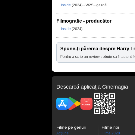
Inside
(2024) - W2S - gazdă
Filmografie - producător
Inside
(2024)
Spune-ţi părerea despre Harry L
Pentru a scrie un review trebuie sa fii autentifi
Descarcă aplicaţia Cinemagia
Filme pe genuri
Filme noi
Acţiune
Filme 2028