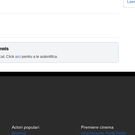
Law
ewis
cat. Click
aici
pentru a te autentifica.
Actori populari
Premiere cinema
Beyoncé
Uma Musume: Pretty Derby -...