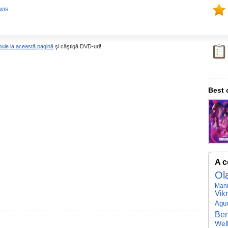
wis
buie la această pagină
şi câştigă DVD-uri!
Best 
A c
Ola
Manr
Vik
Agu
Ben
Wel