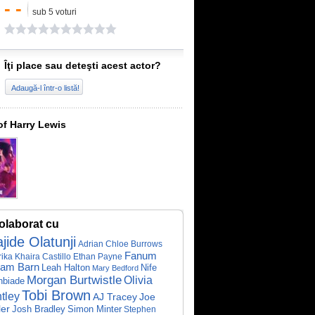
- -
sub 5 voturi
Îţi place sau deteşti acest actor?
Adaugă-l într-o listă!
of Harry Lewis
olaborat cu
jide Olatunji
Adrian
Chloe Burrows
Fanum
ika Khaira
Castillo
Ethan Payne
ram Barn
Leah Halton
Nife
Mary Bedford
Morgan Burtwistle
Olivia
nbiade
Tobi Brown
tley
AJ Tracey
Joe
ler
Josh Bradley
Simon Minter
Stephen