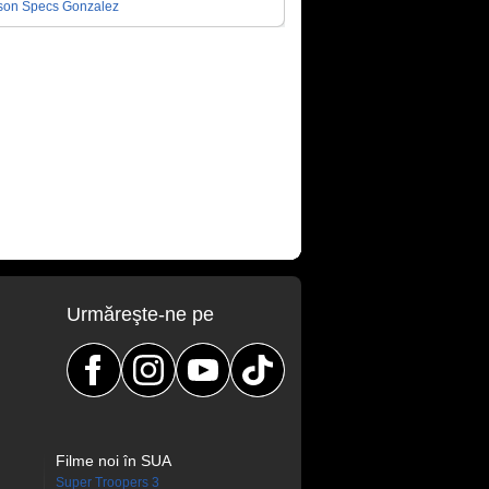
son
Specs Gonzalez
Urmăreşte-ne pe
Filme noi în SUA
Super Troopers 3