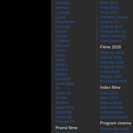
Animaţie
Filme 2027
Aventuri
Filme 2026
Comedie
Filme 2025
Crimă
Premiere cinema
Documentar
Filme la TV
Dragoste
Filme pe DVD
Dramă
Filme pe Blu-ray
Familie
Filme româneşti
Fantastic
Filme indiene
Film noir
Filme 2026
Horror
Filme noi 2026
Istoric
Actiune 2026
Mister
Comedie 2026
Muzică
Dragoste 2026
Muzical
Horror 2026
Război
Indiene 2026
Romantic
Româneşti 2026
Scurt metraj
Index filme
SF
Stand Up
Index 2026
Thriller
Index 2025
Western
Index acţiune
Taguri filme
Index comedie
Taguri stiri
Actori populari
Arhiva stiri
Regizori populari
Program TV
Program cinema
Premii filme
Cinema Bucuresti