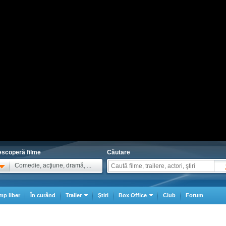
scoperă filme
Căutare
Comedie, acţiune, dramă, ...
mp liber
În curând
Trailer
Ştiri
Box Office
Club
Forum