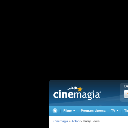
De
Filme
Program cinema
TV
Ti
Cinemagia
Actori
Harry Lewis
>
>