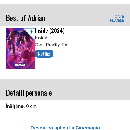
Best of Adrian
TOATE
FILMELE
Inside
(2024)
Inside
Gen: Reality TV
Netflix
Detalii personale
Înălţime:
0 cm
Descarca aplicatia Cinemagia