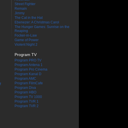
Street Fighter
Remain
Jimmy
The Cat in the Hat
Ebenezer: A Christmas Carol
The Hunger Games: Sunrise on the
Reaping
Focker-in-Law
Game of Power
Violent Night 2
Program TV
Program PRO TV
Program Antena 1
Program Pro Cinema
Program Kanal D
Program AMC
Program FilmCafe
f
Program Diva
Program HBO
Program TV 1000
Program TVR 1
Program TVR 2