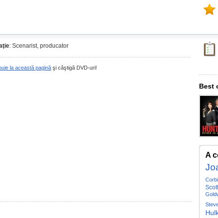
ţie
: Scenarist, producator
buie la această pagină
şi câştigă DVD-uri!
Best 
A c
Jo
Corb
Scot
Gold
Stev
Hul