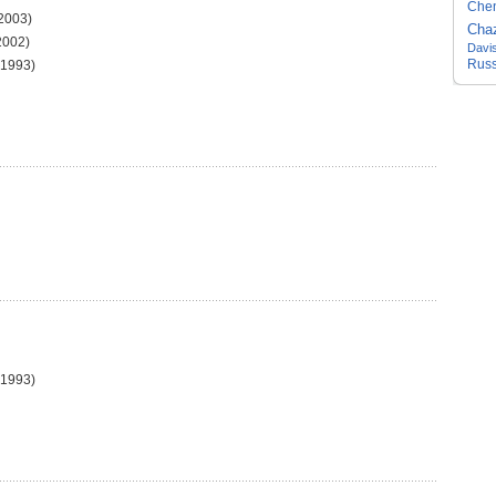
Che
2003)
Chaz
2002)
Davi
Russ
1993)
1993)