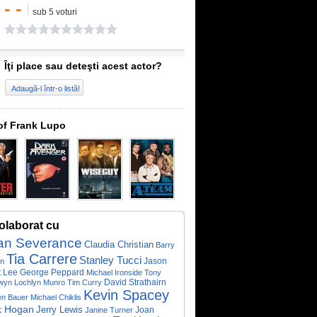
- -
sub 5 voturi
Îţi place sau deteşti acest actor?
Adaugă-l într-o listă!
of Frank Lupo
olaborat cu
an Severance
Claudia Christian
Barry
Tia Carrere
Stanley Tucci
Jason
in
t Lee
George Peppard
Michael Ironside
Tony
David Strathairn
wyn
Lochlyn Munro
Tim Curry
Kevin Spacey
en Bauer
Michael Chiklis
k Hogan
Jerry Lewis
Joan
Janine Turner