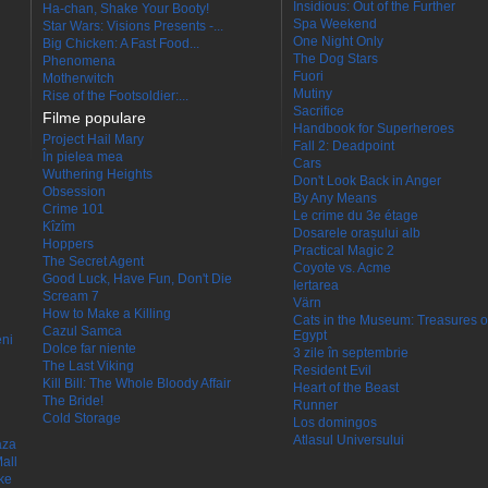
Insidious: Out of the Further
Ha-chan, Shake Your Booty!
Spa Weekend
Star Wars: Visions Presents -...
One Night Only
Big Chicken: A Fast Food...
The Dog Stars
Phenomena
Fuori
Motherwitch
Mutiny
Rise of the Footsoldier:...
Sacrifice
Filme populare
Handbook for Superheroes
Project Hail Mary
Fall 2: Deadpoint
În pielea mea
Cars
Wuthering Heights
Don't Look Back in Anger
Obsession
By Any Means
Crime 101
Le crime du 3e étage
Kîzîm
Dosarele orașului alb
Hoppers
Practical Magic 2
The Secret Agent
Coyote vs. Acme
Good Luck, Have Fun, Don't Die
Iertarea
Scream 7
Värn
How to Make a Killing
Cats in the Museum: Treasures o
Cazul Samca
Egypt
eni
Dolce far niente
3 zile în septembrie
The Last Viking
Resident Evil
Kill Bill: The Whole Bloody Affair
Heart of the Beast
The Bride!
Runner
Cold Storage
Los domingos
Atlasul Universului
aza
all
ke