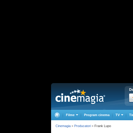
De
Filme
Program cinema
TV
Ti
Cinemagia
Producatori
Frank Lupo
>
>