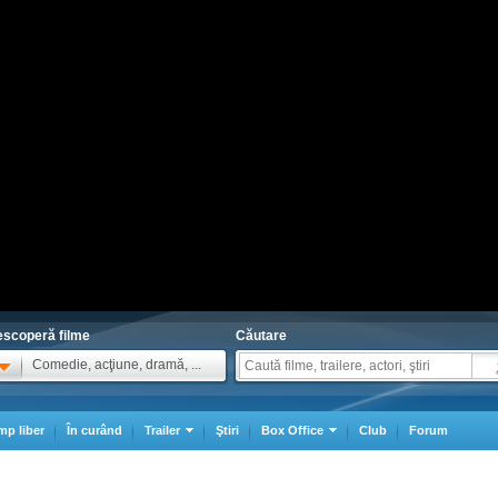
scoperă filme
Căutare
Comedie, acţiune, dramă, ...
mp liber
În curând
Trailer
Ştiri
Box Office
Club
Forum