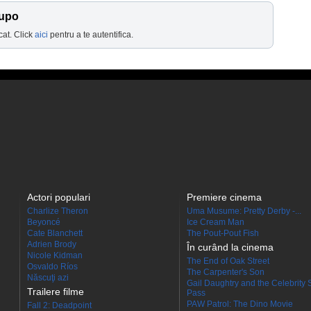
Lupo
cat. Click
aici
pentru a te autentifica.
Actori populari
Premiere cinema
Charlize Theron
Uma Musume: Pretty Derby -...
Beyoncé
Ice Cream Man
Cate Blanchett
The Pout-Pout Fish
Adrien Brody
În curând la cinema
Nicole Kidman
The End of Oak Street
Osvaldo Ríos
The Carpenter's Son
Născuţi azi
Gail Daughtry and the Celebrity 
Trailere filme
Pass
PAW Patrol: The Dino Movie
Fall 2: Deadpoint