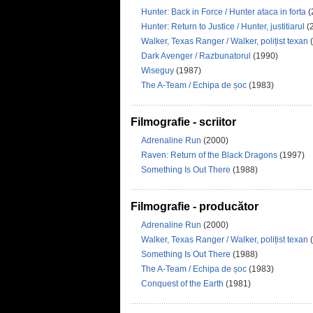
Hunter: Back in Force / Hunter ataca in forta
(
Hunter: Return to Justice / Hunter, justitiarul
(
Walker, Texas Ranger / Walker, polițist texan
(
Dark Avenger / Razbunatorul
(1990)
Wiseguy
(1987)
The A-Team / Echipa de șoc
(1983)
Filmografie - scriitor
Adrenaline Run
(2000)
Raven: Return of the Black Dragons
(1997)
Something Is Out There
(1988)
Filmografie - producător
Adrenaline Run
(2000)
Walker, Texas Ranger / Walker, polițist texan
(
Something Is Out There
(1988)
The A-Team / Echipa de șoc
(1983)
Conquest of the Earth
(1981)