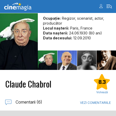
Ocupație:
Regizor, scenarist, actor,
producător
Locul naşterii:
Paris, France
Data naşterii:
24.06.1930 (80 ani)
Data decesului:
12.09.2010
Claude Chabrol
8.3
Votează
Comentarii (6)
VEZI COMENTARIILE