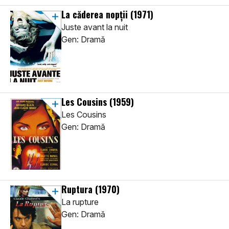
La căderea nopții
(1971)
Juste avant la nuit
Gen: Dramă
Les Cousins
(1959)
Les Cousins
Gen: Dramă
Ruptura
(1970)
La rupture
Gen: Dramă