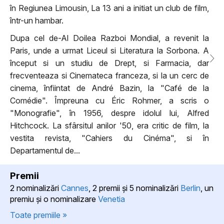
în Regiunea Limousin, La 13 ani a initiat un club de film,
într-un hambar.
Dupa cel de-Al Doilea Razboi Mondial, a revenit la
Paris, unde a urmat Liceul si Literatura la Sorbona. A
început si un studiu de Drept, si Farmacia, dar
frecventeaza si Cinemateca franceza, si la un cerc de
cinema, înfiintat de André Bazin, la "Café de la
Comédie". Împreuna cu Éric Rohmer, a scris o
"Monografie", în 1956, despre idolul lui, Alfred
Hitchcock. La sfârsitul anilor '50, era critic de film, la
vestita revista, "Cahiers du Cinéma", si în
Departamentul de...
Premii
2 nominalizări
Cannes
, 2 premii şi 5 nominalizări
Berlin
, un
premiu şi o nominalizare
Venetia
Toate premiile »