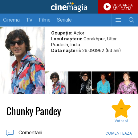
DESCARCA
APLICATIA
Cinema
TV
Filme
Seriale
Ocupație:
Actor
Locul naşterii:
Gorakhpur, Uttar
Pradesh, India
Data naşterii:
26.09.1962 (63 ani)
Chunky Pandey
-
Votează
Comentarii
COMENTEAZA