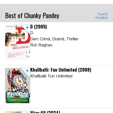
Best of Chunky Pandey
TOATE
FILMELE
D
(2005)
D
Gen: Crimă, Dramă, Thriller
Rol: Raghav
Khallballi: Fun Unlimited
(2008)
Khallballi: Fun Unlimited
Vijay 69
(2024)