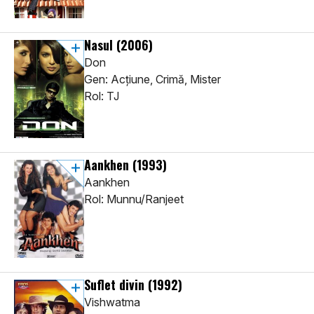
Nasul
(2006)
Don
Gen: Acţiune, Crimă, Mister
Rol: TJ
Aankhen
(1993)
Aankhen
Rol: Munnu/Ranjeet
Suflet divin
(1992)
Vishwatma