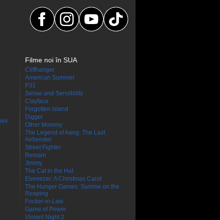
Filme noi în SUA
Cliffhanger
American Summer
P31
Sense and Sensibility
Clayface
Forgotten Island
Digger
Sex
Other Mommy
The Legend of Aang: The Last
Airbender
Street Fighter
Remain
Jimmy
The Cat in the Hat
Ebenezer: A Christmas Carol
The Hunger Games: Sunrise on the
Reaping
Focker-in-Law
Game of Power
Violent Night 2