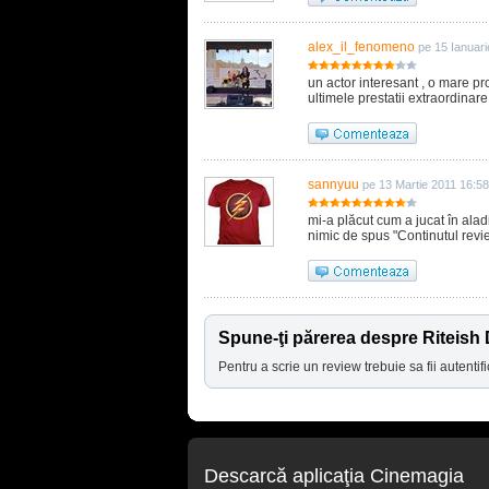
alex_il_fenomeno
pe 15 Ianuar
un actor interesant , o mare p
ultimele prestatii extraordinare
sannyuu
pe 13 Martie 2011 16:58
mi-a plăcut cum a jucat în aladi
nimic de spus "Continutul revi
Spune-ţi părerea despre Riteis
Pentru a scrie un review trebuie sa fii autentifi
Descarcă aplicaţia Cinemagia