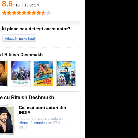
8.6
/
10
15
voturi
Îţi place sau deteşti acest actor?
Adaugă-l într-o listă!
of Riteish Deshmukh
te cu Riteish Deshmukh
Cei mai buni actori din
INDIA
listă cu 29 actori, creată de
elena_frumusica
pe 27 Aprilie
2017