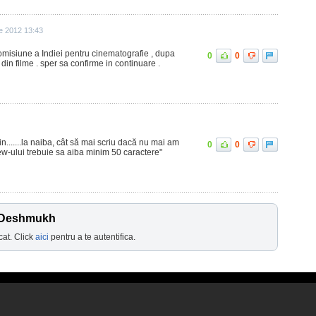
ie 2012 13:43
romisiune a Indiei pentru cinematografie , dupa
0
0
 din filme . sper sa confirme in continuare .
n.......la naiba, cât să mai scriu dacă nu mai am
0
0
ew-ului trebuie sa aiba minim 50 caractere"
h Deshmukh
cat. Click
aici
pentru a te autentifica.