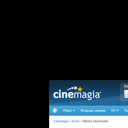
De
Filme
Program cinema
TV
Ti
Cinemagia
Actori
Riteish Deshmukh
>
>