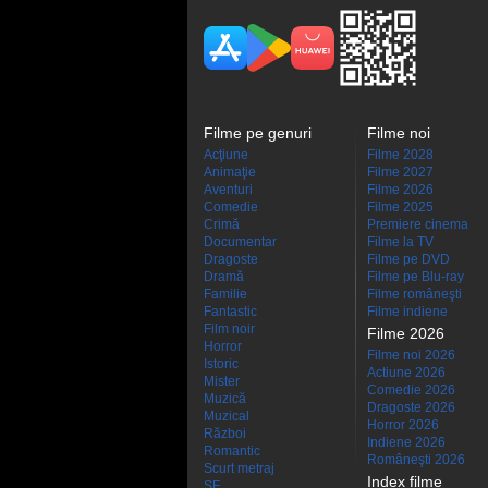
Filme pe genuri
Filme noi
Acţiune
Filme 2028
Animaţie
Filme 2027
Aventuri
Filme 2026
Comedie
Filme 2025
Crimă
Premiere cinema
Documentar
Filme la TV
Dragoste
Filme pe DVD
Dramă
Filme pe Blu-ray
Familie
Filme româneşti
Fantastic
Filme indiene
Film noir
Filme 2026
Horror
Filme noi 2026
Istoric
Actiune 2026
Mister
Comedie 2026
Muzică
Dragoste 2026
Muzical
Horror 2026
Război
Indiene 2026
Romantic
Româneşti 2026
Scurt metraj
Index filme
SF