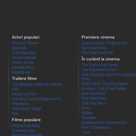
Actori populari
Premiere cinema
Charlize Theron
Uma Musume: Pretty Derby -...
Beyoncé
Ice Cream Man
Cate Blanchett
The Pout-Pout Fish
Nicole Kidman
În curând la cinema
Adrien Brody
The End of Oak Street
Osvaldo Ríos
The Carpenter's Son
Născuţi azi
Gail Daughtry and the Celebrity 
Trailere filme
Pass
PAW Patrol: The Dino Movie
102 Minutes Inside the Towers
Insidious: Out of the Further
Lion
Spa Weekend
Blood Sacrifice
One Night Only
The Only Living Pickpocket in...
The Dog Stars
Primetime
Fuori
High Value Target
Mutiny
War
Sacrifice
Filme populare
Handbook for Superheroes
Project Hail Mary
Fall 2: Deadpoint
În pielea mea
Cars
Wuthering Heights