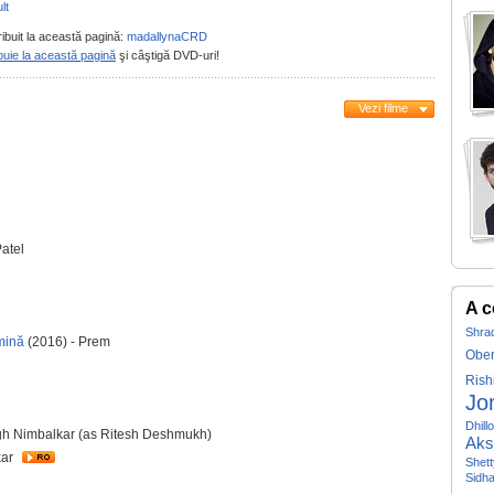
lt
ribuit la această pagină:
madallynaCRD
buie la această pagină
şi câştigă DVD-uri!
Vezi filme
atel
A c
Shra
mină
(2016) - Prem
Ober
Rish
Jo
Dhill
ingh Nimbalkar (as Ritesh Deshmukh)
Aks
kar
Shett
Sidha