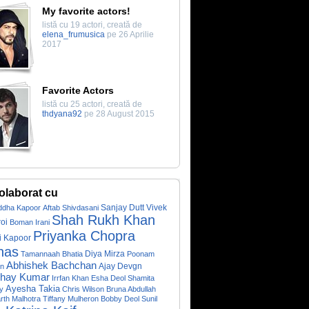
My favorite actors!
listă cu 19 actori, creată de
elena_frumusica
pe 26 Aprilie
2017
Favorite Actors
listă cu 25 actori, creată de
thdyana92
pe 28 August 2015
olaborat cu
Sanjay Dutt
Vivek
ddha Kapoor
Aftab Shivdasani
Shah Rukh Khan
oi
Boman Irani
Priyanka Chopra
i Kapoor
nas
Diya Mirza
Tamannaah Bhatia
Poonam
Abhishek Bachchan
Ajay Devgn
on
hay Kumar
Irrfan Khan
Esha Deol
Shamita
Ayesha Takia
y
Chris Wilson
Bruna Abdullah
rth Malhotra
Tiffany Mulheron
Bobby Deol
Sunil