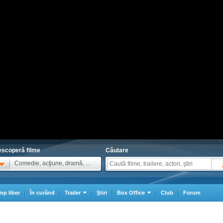
scoperă filme
Căutare
Comedie, acţiune, dramă, ...
mp liber
În curând
Trailer
Ştiri
Box Office
Club
Forum