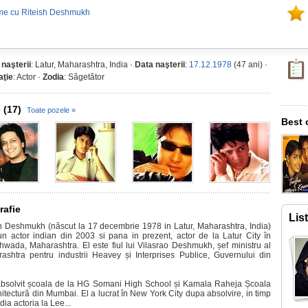
me cu Riteish Deshmukh
 naşterii
: Latur, Maharashtra, India ·
Data naşterii
:
17.12.1978
(47 ani) ·
ţie
: Actor ·
Zodia
: Săgetător
 (17)
Toate pozele »
Best 
rafie
Lis
h Deshmukh (născut la 17 decembrie 1978 in Latur, Maharashtra, India)
un actor indian din 2003 si pana in prezent, actor de la Latur City în
hwada, Maharashtra. El este fiul lui Vilasrao Deshmukh, șef ministru al
ashtra pentru industrii Heavey și Interprises Publice, Guvernului din
absolvit școala de la HG Somani High School și Kamala Raheja Școala
hitectură din Mumbai. El a lucrat în New York City dupa absolvire, in timp
dia actoria la Lee...