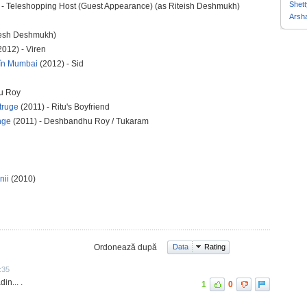
Shett
 - Teleshopping Host (Guest Appearance) (as Riteish Deshmukh)
Arsh
itesh Deshmukh)
2012) - Viren
 în Mumbai
(2012) - Sid
u Roy
truge
(2011) - Ritu's Boyfriend
nge
(2011) - Deshbandhu Roy / Tukaram
nii
(2010)
Ordonează după
Data
Rating
:35
in... .
1
0