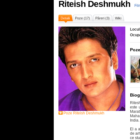
Riteish Deshmukh
Fil
Detalii
Poze (17)
Păreri (3)
Wiki
Locul
Ocupa
Poze
Biog
Rites
este 
Marat
Poze Riteish Deshmukh
Mahar
India.
El a 
de ar
ce stu