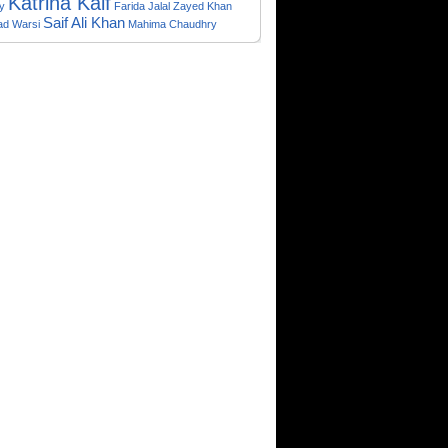
Katrina Kaif
y
Farida Jalal
Zayed Khan
Saif Ali Khan
ad Warsi
Mahima Chaudhry