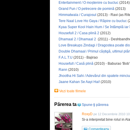
Entertainment / O moștenire cu bucluc
(2014)
Grand Fun / O petrecere de pomină
(2013)
Himmatwala / Curajosul
(2013) - Ravi (as R
Tere Naal Love Ho Gaya / Răpire cu bucluc
(
Kyaa Super Kool Hain Hum / Se întâmplă iar
Housefull 2 / Casa plină 2
(2012)
Dhamaal 2 / Dhamaal 2
(2011) - Deshbandh
Love Breakups Zindagi / Dragostea poate dis
Double Dhamaal / Primul câștigă, ultimul plâ
F.A.L.T.U
(2011) - Bajirao
Housefull / Casă plină
(2010) - Baburao 'Bob'
Rann
(2010)
Jhootha Hi Sahi / Adevărul din spatele minciu
Jaane Kahan Se Aayi Hai!
(2010)
Vezi toate filmele
Părerea ta
Spune-ţi părerea
RoxyD
pe 12 Decembrie 2010 10
Si-a interpretat bine rolul in Alad