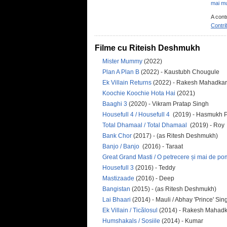
mai mu
A cont
Contri
Filme cu Riteish Deshmukh
Mister Mummy
(2022)
Plan A Plan B
(2022) - Kaustubh Chougule
Ek Villain Returns
(2022) - Rakesh Mahadkar
Koochie Koochie Hota Hai
(2021)
Baaghi 3
(2020) - Vikram Pratap Singh
Housefull 4 / Housefull 4
(2019) - Hasmukh P
Total Dhamaal / Total Dhamaal
(2019) - Roy
Bank Chor
(2017) - (as Ritesh Deshmukh)
Banjo / Banjo
(2016) - Taraat
Great Grand Masti / O petrecere și mai de po
Housefull 3
(2016) - Teddy
Mastizaade
(2016) - Deep
Bangistan
(2015) - (as Ritesh Deshmukh)
Lai Bhaari
(2014) - Mauli / Abhay 'Prince' S
Ek Villain / Ticălosul
(2014) - Rakesh Mahad
Humshakals / Sosiile
(2014) - Kumar