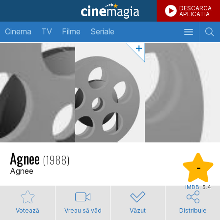
DESCARCA
APLICATIA
Cinema
TV
Filme
Seriale
Agnee
(1988)
-
Agnee
IMDB:
5.4
Votează
Vreau să văd
Văzut
Distribuie