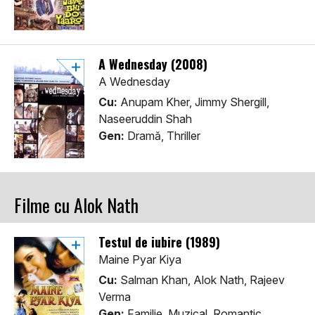
A Wednesday (2008)
A Wednesday
Cu:
Anupam Kher, Jimmy Shergill,
Naseeruddin Shah
Gen:
Dramă, Thriller
Filme cu Alok Nath
Testul de iubire (1989)
Maine Pyar Kiya
Cu:
Salman Khan, Alok Nath, Rajeev
Verma
Gen:
Familie, Muzical, Romantic