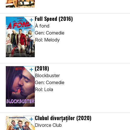
Full Speed
(2016)
À fond
Gen: Comedie
Rol: Melody
(2018)
Blockbuster
Gen: Comedie
Rol: Lola
Clubul divorţaţilor
(2020)
Divorce Club