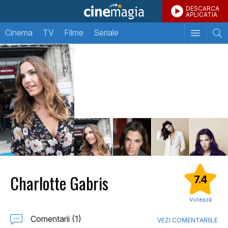
DESCARCA
APLICATIA
Cinema
TV
Filme
Seriale
Charlotte Gabris
7.4
Votează
Comentarii (1)
VEZI COMENTARIILE