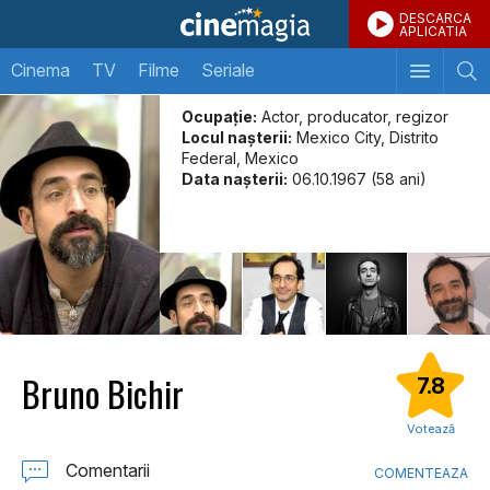
DESCARCA
APLICATIA
Cinema
TV
Filme
Seriale
Ocupație:
Actor, producator, regizor
Locul naşterii:
Mexico City, Distrito
Federal, Mexico
Data naşterii:
06.10.1967 (58 ani)
Bruno Bichir
7.8
Votează
Comentarii
COMENTEAZA