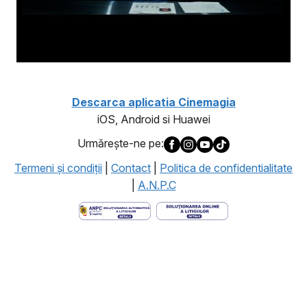
Descarca aplicatia Cinemagia
iOS, Android si Huawei
Urmăreşte-ne pe:
Termeni şi condiţii
|
Contact
|
Politica de confidentialitate
|
A.N.P.C