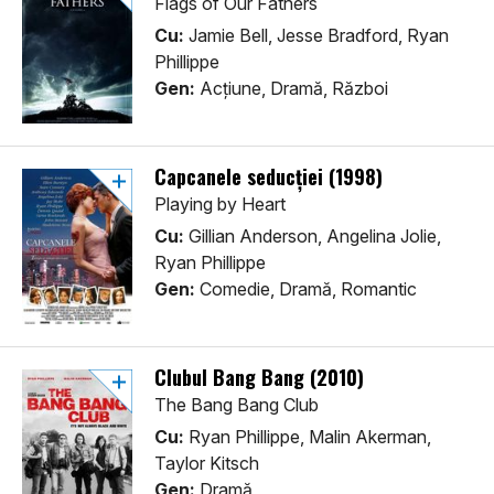
Flags of Our Fathers
Cu:
Jamie Bell, Jesse Bradford, Ryan
Phillippe
Gen:
Acţiune, Dramă, Război
Capcanele seducției (1998)
Playing by Heart
Cu:
Gillian Anderson, Angelina Jolie,
Ryan Phillippe
Gen:
Comedie, Dramă, Romantic
Clubul Bang Bang (2010)
The Bang Bang Club
Cu:
Ryan Phillippe, Malin Akerman,
Taylor Kitsch
Gen:
Dramă