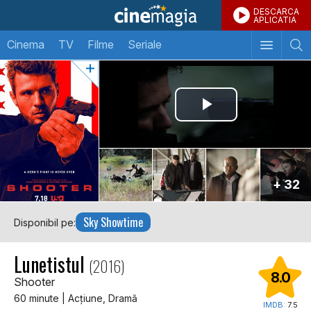
DESCARCA
APLICATIA
Cinema
TV
Filme
Seriale
+ 32
Sky Showtime
Disponibil pe:
Lunetistul
(2016)
8.0
Shooter
60 minute | Acţiune, Dramă
IMDB:
7.5