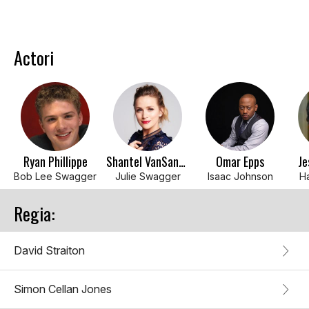
Actori
Ryan Phillippe
Shantel VanSanten
Omar Epps
Je
Bob Lee Swagger
Julie Swagger
Isaac Johnson
H
Regia:
David Straiton
Simon Cellan Jones