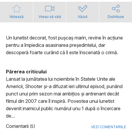
Votează
Vreau să văd
Văzut
Distribuie
Un lunetist decorat, fost pușcaș marin, revine în acțiune
pentru a împiedica asasinarea președintelui, dar
descoperă foarte curând că îi este înscenată o crimă.
Părerea criticului
Lansat la jumătatea lui noiembrie în Statele Unite ale
Americii, Shooter şi-a difuzat ieri ultimul episod, punând
punct unui prim sezon mai ambiţios şi antrenant decât
filmul din 2007 care îl inspiră. Povestea unui lunetist
devenit inamicul public numărul unu 1 după o încercare
de...
Comentarii
(5)
VEZI COMENTARIILE