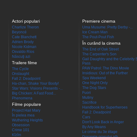
Actori populari
Premiere cinema
Charlize Theron
Uma Musume: Pretty Derby -...
Beyoncé
Ice Cream Man
Cate Blanchett
The Pout-Pout Fish
Adrien Brody
În curând la cinema
Nicole Kidman
The End of Oak Street
Osvaldo Ríos
The Carpenter's Son
Născuţi azi
Gail Daughtry and the Celebrity 
Trailere filme
Pass
PAW Patrol: The Dino Movie
The Cycle
Insidious: Out of the Further
Onslaught
Spa Weekend
Fall 2: Deadpoint
One Night Only
Ha-chan, Shake Your Booty!
The Dog Stars
Star Wars: Visions Presents -...
Fuori
Big Chicken: A Fast Food...
Mutiny
Phenomena
Sacrifice
Filme populare
Handbook for Superheroes
Project Hail Mary
Fall 2: Deadpoint
În pielea mea
Cars
Wuthering Heights
Don't Look Back in Anger
Obsession
By Any Means
Crime 101
Le crime du 3e étage
Kîzîm
Dosarele orașului alb