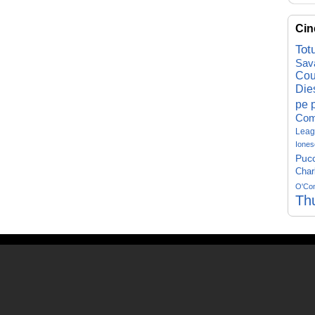
Cin
Tot
Sav
Cou
Die
pe p
Com
Leag
Iones
Pucc
Char
O'Co
Th