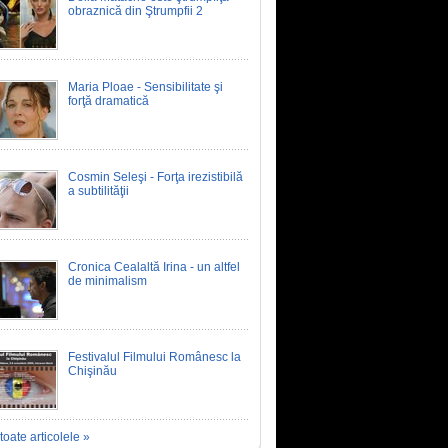
obraznică din Ştrumpfii 2
Maria Ploae - Sensibilitate şi
forţă dramatică
Cosmin Seleşi - Forţa irezistibilă
a subtilităţii
Cronica Cealaltă Irina - un altfel
de minimalism
Festivalul Filmului Românesc la
Chişinău
toate articolele »