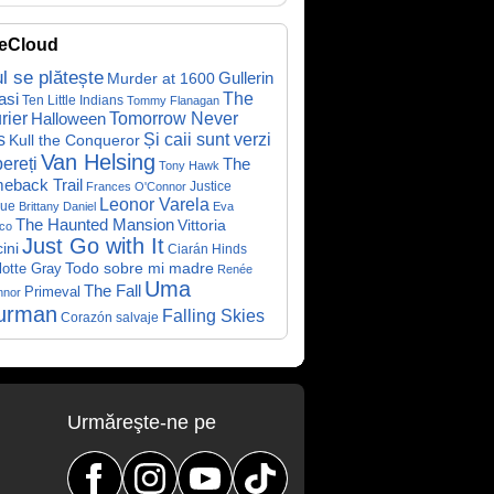
eCloud
ul se plătește
Gullerin
Murder at 1600
asi
The
Ten Little Indians
Tommy Flanagan
rier
Halloween
Tomorrow Never
Și caii sunt verzi
s
Kull the Conqueror
Van Helsing
ereți
The
Tony Hawk
eback Trail
Justice
Frances O'Connor
Leonor Varela
ue
Brittany Daniel
Eva
The Haunted Mansion
Vittoria
co
Just Go with It
ini
Ciarán Hinds
Todo sobre mi madre
lotte Gray
Renée
Uma
The Fall
Primeval
nnor
urman
Falling Skies
Corazón salvaje
Urmăreşte-ne pe