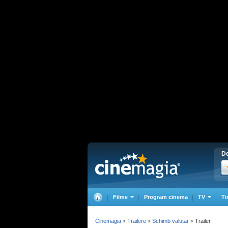
De
Filme
Program cinema
TV
Ti
Cinemagia
Trailere
Schimb valutar
Trailer
>
>
>