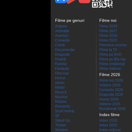
Filme pe genuri
Filme noi
Acţiune
Filme 2028
Animaţie
Filme 2027
Aventuri
Filme 2026
Comedie
Filme 2025
Crimă
Premiere cinema
Documentar
Filme la TV
Dragoste
Filme pe DVD
Dramă
Filme pe Blu-ray
Familie
Filme româneşti
Fantastic
Filme indiene
Film noir
Filme 2026
Horror
Filme noi 2026
Istoric
Actiune 2026
Mister
Comedie 2026
Muzică
Dragoste 2026
Muzical
Horror 2026
Război
Indiene 2026
Romantic
Româneşti 2026
Scurt metraj
Index filme
SF
Stand Up
Index 2026
Thriller
Index 2025
Western
Index acţiune