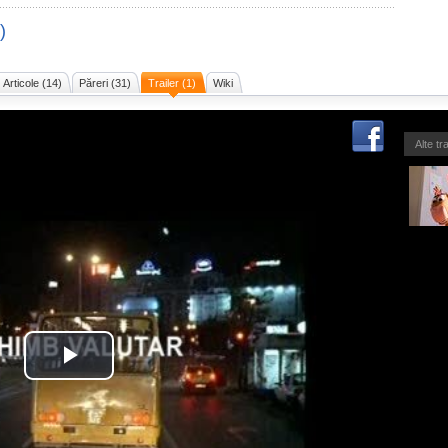
)
Articole (14)
Păreri (31)
Trailer (1)
Wiki
Alte tr