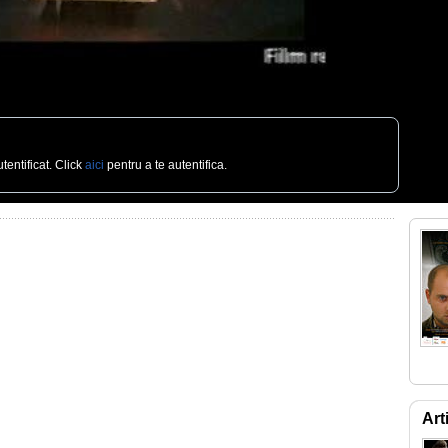
tentificat. Click
aici
pentru a te autentifica.
Art