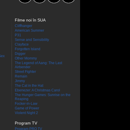
Filme noi în SUA
Cliffhanger
American Summer
P31
Sense and Sensibility
Clayface
Forgotten Island
Digger
Sex
Other Mommy
The Legend of Aang: The Last
Airbender
Street Fighter
Remain
Jimmy
The Cat in the Hat
Ebenezer: A Christmas Carol
The Hunger Games: Sunrise on the
Reaping
Focker-in-Law
Game of Power
Violent Night 2
Program TV
Program PRO TV