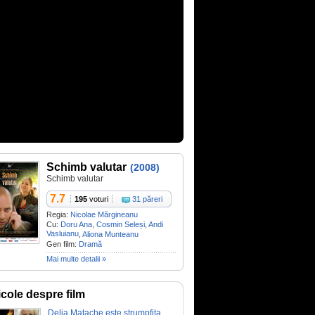
Schimb valutar
(2008)
Schimb valutar
7.7
195
voturi
31 păreri
Regia:
Nicolae Mărgineanu
Cu:
Doru Ana
,
Cosmin Seleși
,
Andi
Vasluianu
,
Aliona Munteanu
Gen film:
Dramă
Mai multe detalii »
icole despre film
Delia Matache este ştrumpfiţa