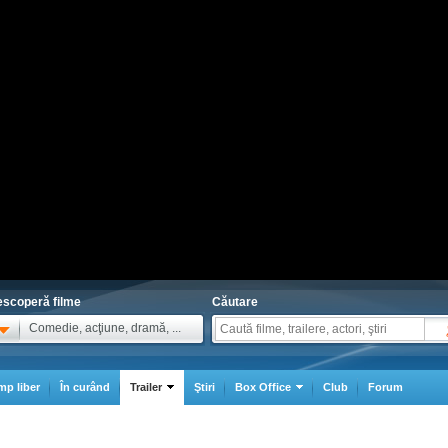
scoperă filme
Căutare
Comedie, acţiune, dramă, ...
mp liber
În curând
Trailer
Ştiri
Box Office
Club
Forum