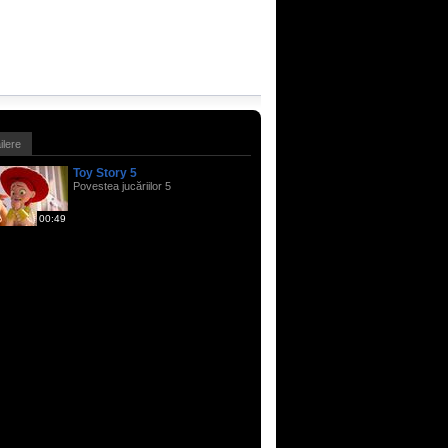
ailere
Toy Story 5
Povestea jucăriilor 5
00:49