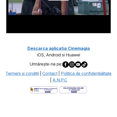
Descarca aplicatia Cinemagia
iOS, Android si Huawei
Urmăreşte-ne pe:
Termeni şi condiţii
|
Contact
|
Politica de confidentialitate
|
A.N.P.C