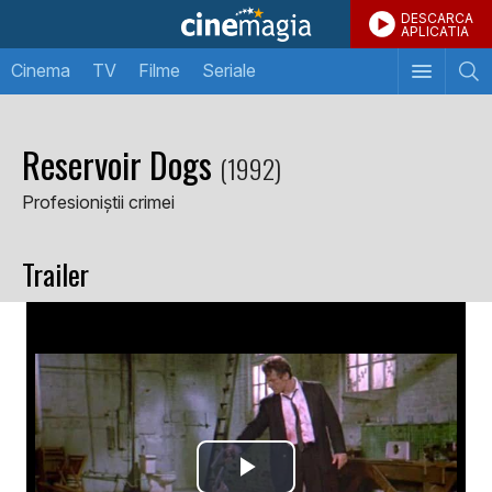
DESCARCA
APLICATIA
Cinema
TV
Filme
Seriale
Reservoir Dogs
(1992)
Profesioniștii crimei
Trailer