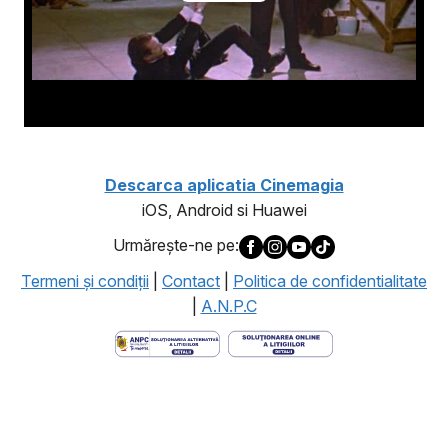
Descarca aplicatia Cinemagia
iOS, Android si Huawei
Urmăreşte-ne pe:
Termeni şi condiţii
|
Contact
|
Politica de confidentialitate
|
A.N.P.C