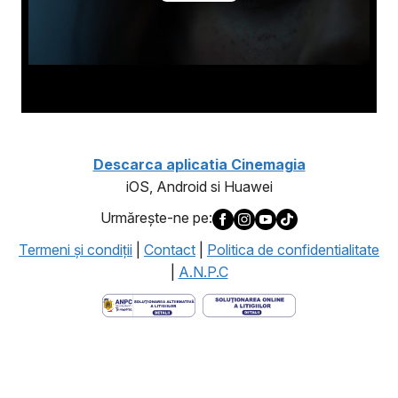
Descarca aplicatia Cinemagia
iOS, Android si Huawei
Urmăreşte-ne pe:
Termeni şi condiţii
|
Contact
|
Politica de confidentialitate
|
A.N.P.C