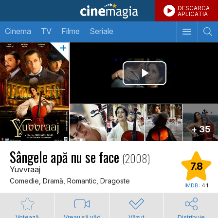
DESCARCA
APLICATIA
Cinema
TV
Filme
Seriale
+ 35
Sângele apă nu se face
(2008)
7.8
Yuvvraaj
Comedie, Dramă, Romantic, Dragoste
IMDB:
4.1
Votează
Vreau să văd
Văzut
Distribuie