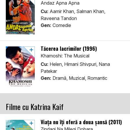
Andaz Apna Apna
Cu:
Aamir Khan, Salman Khan,
Raveena Tandon
Gen:
Comedie
Tăcerea lacrimilor (1996)
Khamoshi: The Musical
Cu:
Helen, Himani Shivpuri, Nana
Patekar
Gen:
Dramă, Muzical, Romantic
Filme cu Katrina Kaif
Viaţa nu îţi oferă a doua şansă (2011)
Zindagi Na Milegi Dobara