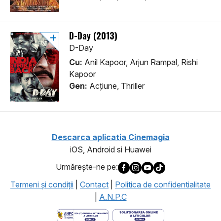
D-Day (2013)
D-Day
Cu:
Anil Kapoor, Arjun Rampal, Rishi
Kapoor
Gen:
Acţiune, Thriller
Descarca aplicatia Cinemagia
iOS, Android si Huawei
Urmăreşte-ne pe:
Termeni şi condiţii
|
Contact
|
Politica de confidentialitate
|
A.N.P.C