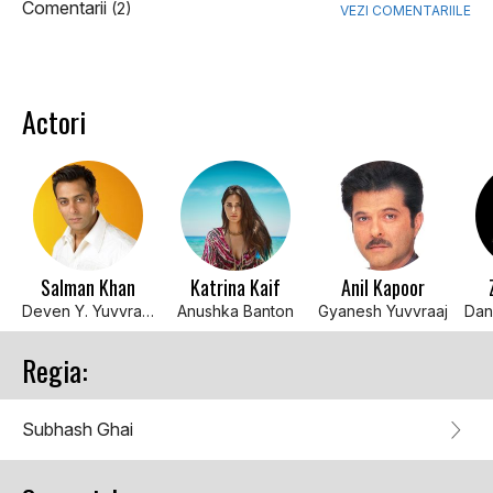
Comentarii
(2)
VEZI COMENTARIILE
Actori
Salman Khan
Katrina Kaif
Anil Kapoor
Deven Y. Yuvvraaj Singh
Anushka Banton
Gyanesh Yuvvraaj
Regia:
Subhash Ghai