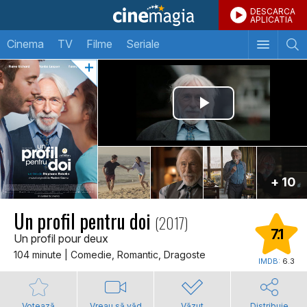
DESCARCA
APLICATIA
Cinema
TV
Filme
Seriale
+ 10
Un profil pentru doi
(2017)
7.1
Un profil pour deux
104 minute | Comedie, Romantic, Dragoste
IMDB:
6.3
Votează
Vreau să văd
Văzut
Distribuie