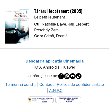
Tânărul locotenent (2005)
Le petit lieutenant
Cu:
Nathalie Baye, Jalil Lespert,
Roschdy Zem
Gen:
Crimă, Dramă
Descarca aplicatia Cinemagia
iOS, Android si Huawei
Urmăreşte-ne pe:
Termeni şi condiţii
|
Contact
|
Politica de confidentialitate
|
A.N.P.C