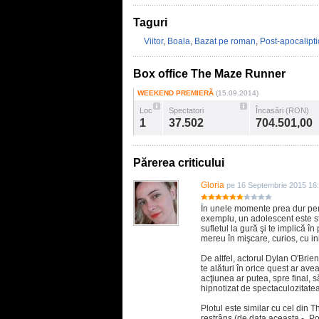
Taguri
Viitor
,
Boala
,
Bazat pe roman
,
Post-apocalipti
Box office The Maze Runner
WEEKEND PREMIERĂ
(15.09.2014)
Loc
Spectatori
Încasări (RON)
1
37.502
704.501,00
Părerea criticului
Gloria
pe 16 Septembrie 2015 16
În unele momente prea dur pen
exemplu, un adolescent este str
sufletul la gură şi te implică î
mereu în mişcare, curios, cu ini
De altfel, actorul Dylan O'Brie
te alături în orice quest ar ave
acţiunea ar putea, spre final, s
hipnotizat de spectaculozitatea 
Plotul este similar cu cel din 
restrâns (de data aceasta - „Poi