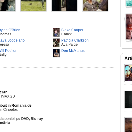
ylan O'Brien
Blake Cooper
Thomas
Chuck
aya Scodelario
Patricia Clarkson
Teresa
Ava Paige
ill Poulter
Don McManus
ally
Art
Ecran
, IMAX 2D
ibuit in Romania de
n Cineplex
disponibil pe DVD, Blu-ray
omânia