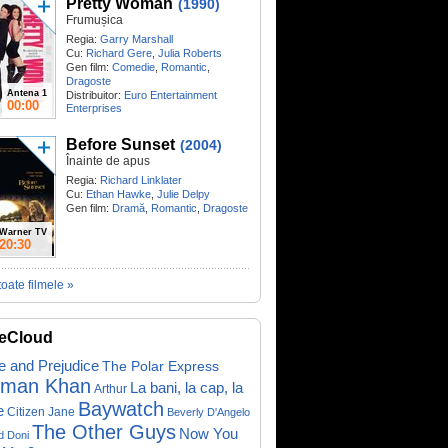
Pretty Woman
(1990)
Frumușica
Regia:
Garry Marshall
Cu:
Richard Gere
,
Julia Roberts
Gen film:
Comedie
,
Romantic
,
Dragoste
Antena 1
Distribuitor:
Euro Entertainment
00:00
Enterprises
Before Sunset
(2004)
Înainte de apus
Regia:
Richard Linklater
Cu:
Ethan Hawke
,
Julie Delpy
Gen film:
Dramă
,
Romantic
,
Dragoste
Warner TV
20:30
toate filmele »
eCloud
e and Prejudice
The Polar Express
lman Khan
La bani, la cap, la
Arthur
Baywatch
e
Citizen Jane
Beverly D'Angelo
The Other Guys
Now You
d Doni