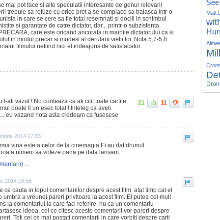
See
se mai pot face si alte speculatii interesante de genul relevarii
erii trebuie sa refuze cu orice pret a se complace sa traiasca intr-o
Matt 
unista in care se cere sa fie total resemnati si docili in schimbul
wit
nistite si garantate de catre dictator, dar... printr-o subzistenta
Hun
CARA, care este oricand ancorata in mainile dictatorului ca si
ul in modul precar si modest al derularii vietii lor. Nota 5,7-5,8
Aime
inalul filmului nefiind nici el indeajuns de satisfacator.
Mil
Crom
Det
Dron
l-ati vazut ! Nu conteaza ca ati citit toate cartile
21
11
lmul poate fi un esec total ! Inteleg ca aveti
 ... eu vazand nota asta credeam ca fusesese
mbrie 2014 17:03
rma vina este a celor de la cinemagia.Ei au dat drumul
 poata nimeni sa voteze pana pe data lansarii.
mentarii) ...
ie 2014 16:56
ce cauta in topul comentariilor despre acest film, atat timp cat el
 umbra a vreunei pareri privitoare la acest film. El putea cel mult
s la comentariul la care faci referire, nu ca un comentariu
partasesc ideea, cei ce citesc aceste comentarii vor pareri despre
reri. Toti cei ce mai postati comentarii in care vorbiti despre carti