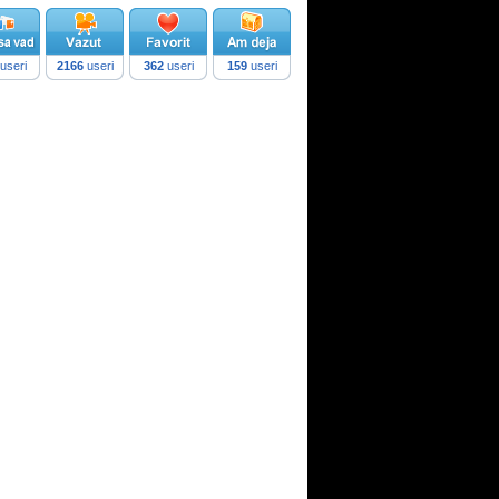
useri
2166
useri
362
useri
159
useri