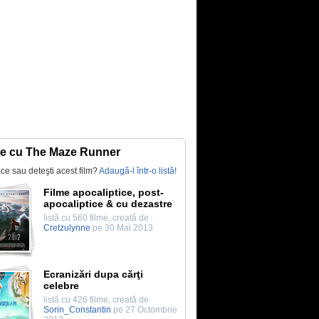
te cu The Maze Runner
lace sau deteşti acest film?
Adaugă-l într-o listă!
Filme apocaliptice, post-
apocaliptice & cu dezastre
listă cu 560 filme, creată de
Cretzulynne
pe 30 Mai 2013
Ecranizări dupa cărţi
celebre
listă cu 426 filme, creată de
Sorin_Constantin
pe 27 Octombrie