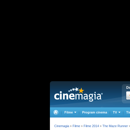
De
Filme
Program cinema
TV
Ti
Cinemagia
Filme
Filme 2014
The Maze Runner
>
>
>