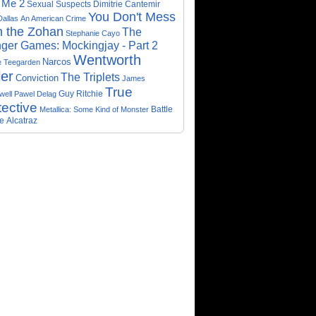
 Me 2
Sexual Suspects
Dimitrie Cantemir
You Don't Mess
Dallas
An American Crime
h the Zohan
The
Stephanie Cayo
ger Games: Mockingjay - Part 2
Wentworth
Narcos
e Teegarden
ler
The Triplets
Conviction
James
True
Guy Ritchie
well
Pawel Delag
ective
Metallica: Some Kind of Monster
Battle
e
Alcatraz