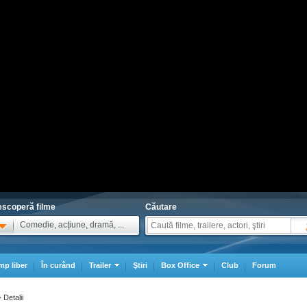
scoperă filme
Căutare
Comedie, acţiune, dramă, ...
mp liber
În curând
Trailer
Ştiri
Box Office
Club
Forum
Detalii
>