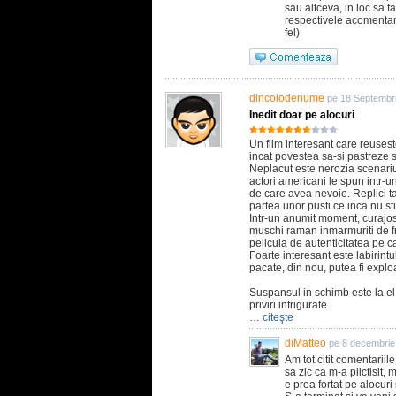
sau altceva, in loc sa 
respectivele acomentarii
fel)
dincolodenume
pe 18 Septembr
Inedit doar pe alocuri
Un film interesant care reuses
incat povestea sa-si pastreze 
Neplacut este nerozia scenariul
actori americani le spun intr-un
de care avea nevoie. Replici 
partea unor pusti ce inca nu st
Intr-un anumit moment, curajosi
muschi raman inmarmuriti de fri
pelicula de autenticitatea pe c
Foarte interesant este labirintu
pacate, din nou, putea fi explo
Suspansul in schimb este la e
priviri infrigurate.
…
citeşte
diMatteo
pe 8 decembrie
Am tot citit comentariile
sa zic ca m-a plictisit, 
e prea fortat pe alocuri 