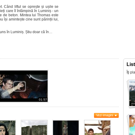
t. Când liftul se oprește și ușile se
ieți care îl întâmpină în Luminiș - un
așe de beton. Mintea lui Thomas este
 își amintește cine sunt părinții lui,
juns în Luminiș. Știu doar că în…
Lis
Îţi p
01:57
Vezi imagini