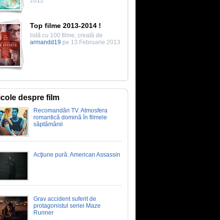
2012
Top filme 2013-2014 !
listă cu 100 filme, creată de
armandd19
pe 13 Februarie 2013
icole despre film
Recomandări TV. Atmosfera
romantică domină în filmele
săptămânii
Acţiune pură: American Assassin
Grav accident suferit de
protagonistul seriei Maze
Runner