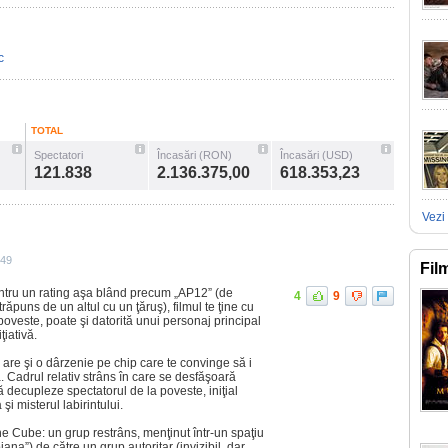
c
TOTAL
Spectatori
Încasări (RON)
Încasări (USD)
121.838
2.136.375,00
618.353,23
Vezi 
:49
Fil
tru un rating aşa blând precum „AP12” (de
4
9
ăpuns de un altul cu un ţăruş), filmul te ţine cu
n poveste, poate şi datorită unui personaj principal
ţiativă.
n are şi o dârzenie pe chip care te convinge să i
a. Cadrul relativ strâns în care se desfăşoară
ă decupleze spectatorul de la poveste, iniţial
şi misterul labirintului.
The Cube: un grup restrâns, menţinut într-un spaţiu
ana”) de către un grup autoritar (invizibil, dar