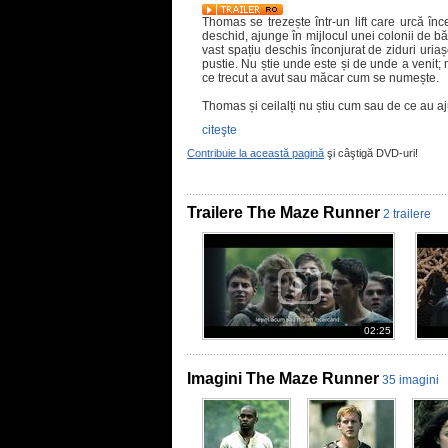
Thomas se trezește într-un lift care urcă înce
deschid, ajunge în mijlocul unei colonii de bă
vast spațiu deschis înconjurat de ziduri uri
pustie. Nu știe unde este și de unde a venit; nu
ce trecut a avut sau măcar cum se numește.
Thomas și ceilalți nu știu cum sau de ce au a
citeşte
Contribuie la această pagină
şi câştigă DVD-uri!
Trailere The Maze Runner
2 trailere
02:25
Imagini The Maze Runner
35 imagini