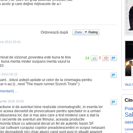
us acolo şi care deţine mijloacele de a-i
Ordonează după
Data
Rating
rie 2014 20:41
minat de vizionat ,povestea este buna te tine
24
7
 buna merita mister suspans merita vazut la
10.
e 2014 05:22
sant....totusi astept update-ul celor de la cinemagia pentru
ar n-au:))...next "The maze runner:Scorch Trials":)
Vezi 
mentarii) ...
Cin
prilie 2018 19:50
actiune si de aventuri bine realizate cinematografic, in esenta lor
Prid
de aceea deosebit de provocatoare pentru spectator in a urmari
Sa
fasurarea lor, dar si mai ales care a fost misterul care a stat la
ii secvente de aventuri ale filmului, aceasta productie
oas
ezinta totusi cu adevarat decat un fel de autentic basm SF.
al cultivarii curajului copiilor preadolescentini in scopul nelasarii
Leoni
alei deznadejdi nici chiar atunci cand sunt pusi in situatii aparent