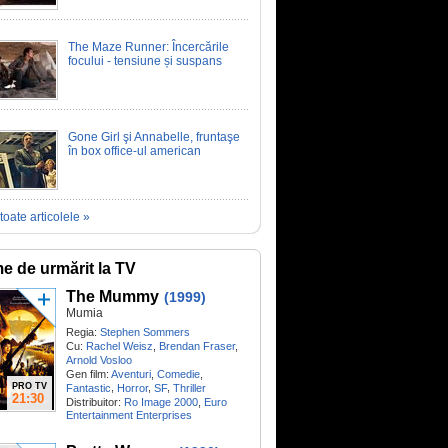
The Maze Runner: Încercările
focului - tensiune și suspans
Gone Girl şi Annabelle, fruntaşe
în box office-ul american
toate articolele »
me de urmărit la TV
The Mummy
(1999)
Mumia
Regia:
Stephen Sommers
Cu:
Rachel Weisz
,
Brendan Fraser
,
Arnold Vosloo
Gen film:
Aventuri
,
Comedie
,
PRO TV
,
,
,
Fantastic
Horror
SF
Thriller
21:30
Distribuitor:
Ro Image 2000
,
Euro
Entertainment Enterprises