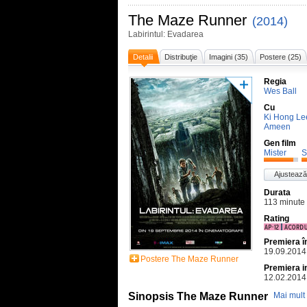
The Maze Runner
(2014)
Labirintul: Evadarea
Detalii
Distribuţie
Imagini (35)
Postere (25)
Regia
Wes Ball
Cu
Ki Hong Le
Ameen
Gen film
Mister
S
Ajustează
Durata
113 minute
Rating
Premiera 
19.09.2014
Postere The Maze Runner
Premiera i
12.02.2014
Sinopsis The Maze Runner
Mai mult