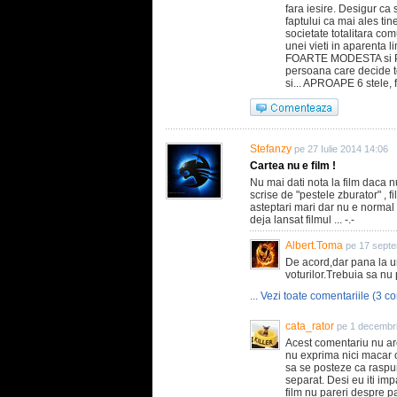
fara iesire. Desigur ca 
faptului ca mai ales tin
societate totalitara com
unei vieti in aparenta li
FOARTE MODESTA si PRE
persoana care decide tot
si... APROAPE 6 stele, f
Stefanzy
pe 27 Iulie 2014 14:06
Cartea nu e film !
Nu mai dati nota la film daca nu 
scrise de "pestele zburator" , fi
asteptari mari dar nu e normal
deja lansat filmul ... -.-
Albert.Toma
pe 17 septe
De acord,dar pana la u
voturilor.Trebuia sa nu
... Vezi toate comentariile (3 co
cata_rator
pe 1 decembr
Acest comentariu nu are 
nu exprima nici macar o
sa se posteze ca raspun
separat. Desi eu iti im
film nu pareri despre pa