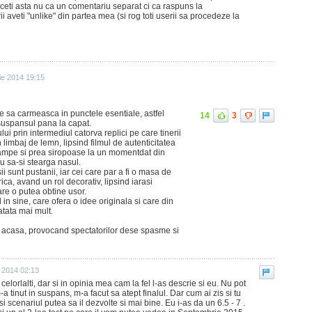
faceti asta nu ca un comentariu separat ci ca raspuns la
 aveti "unlike" din partea mea (si rog toti userii sa procedeze la
ie 2014 19:15
te sa carmeasca in punctele esentiale, astfel
14
3
suspansul pana la capat.
ui prin intermediul catorva replici pe care tinerii
 limbaj de lemn, lipsind filmul de autenticitatea
tampe si prea siropoase la un momentdat din
iu sa-si stearga nasul.
i sunt pustanii, iar cei care par a fi o masa de
ca, avand un rol decorativ, lipsind iarasi
are o putea obtine usor.
l in sine, care ofera o idee originala si care din
atata mai mult.
l acasa, provocand spectatorilor dese spasme si
 2014 02:13
 celorlalti, dar si in opinia mea cam la fel l-as descrie si eu. Nu pot
m-a tinut in suspans, m-a facut sa atept finalul. Dar cum ai zis si tu
si scenariul putea sa il dezvolte si mai bine. Eu i-as da un 6.5 - 7 .