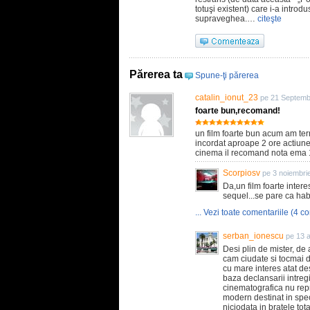
totuşi existent) care i-a introd
supraveghea.…
citeşte
Părerea ta
Spune-ţi părerea
catalin_ionut_23
pe 21 Septemb
foarte bun,recomand!
un film foarte bun acum am ter
incordat aproape 2 ore actiune
cinema il recomand nota ema 
Scorpiosv
pe 3 noiembri
Da,un film foarte intere
sequel...se pare ca hab
... Vezi toate comentariile (4 co
serban_ionescu
pe 13 a
Desi plin de mister, de 
cam ciudate si tocmai 
cu mare interes atat des
baza declansarii intreg
cinematografica nu repr
modern destinat in speci
niciodata in bratele tot