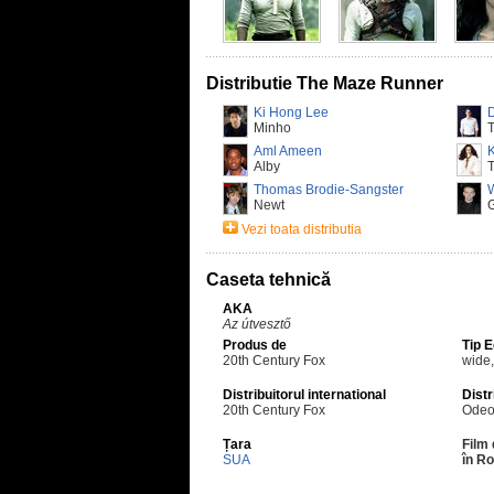
Distributie The Maze Runner
Ki Hong Lee
D
Minho
Aml Ameen
K
Alby
Thomas Brodie-Sangster
W
Newt
G
Vezi toata distributia
Caseta tehnică
AKA
Az útvesztő
Produs de
Tip 
20th Century Fox
wide
Distribuitorul international
Distr
20th Century Fox
Odeo
Țara
Film 
SUA
în R