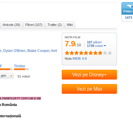
1473
Articole (26)
Păreri (107)
Trailer (2)
Wiki
NOTA FILM
7.9
107
păreri
/
10
1739
voturi
e
,
Dylan O'Brien
,
Blake Cooper
,
Aml
Nota
IMDB: 6.8
F
Thriller
Vezi pe Disney+
 gen
51 voturi
Vezi pe Max
în România
nternațională