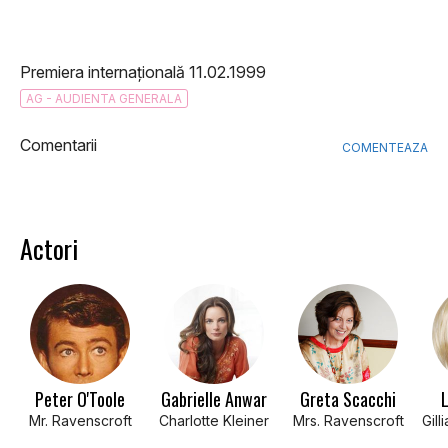
Premiera internațională 11.02.1999
AG - AUDIENTA GENERALA
Comentarii
COMENTEAZA
Actori
Peter O'Toole
Gabrielle Anwar
Greta Scacchi
L
Mr. Ravenscroft
Charlotte Kleiner
Mrs. Ravenscroft