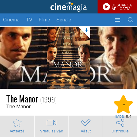
DESCARCA
APLICATIA
Cinema
TV
Filme
Seriale
The Manor
(1999)
-
The Manor
IMDB:
5.4
Votează
Vreau să văd
Văzut
Distribuie