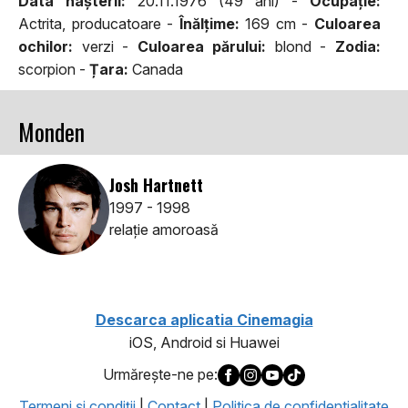
Data naşterii:
20.11.1976 (49 ani) -
Ocupaţie:
Actrita, producatoare -
Înălţime:
169 cm -
Culoarea
ochilor:
verzi -
Culoarea părului:
blond -
Zodia:
scorpion -
Țara:
Canada
Monden
Josh Hartnett
1997 - 1998
relaţie amoroasă
Descarca aplicatia Cinemagia
iOS, Android si Huawei
Urmăreşte-ne pe:
Termeni şi condiţii
|
Contact
|
Politica de confidentialitate