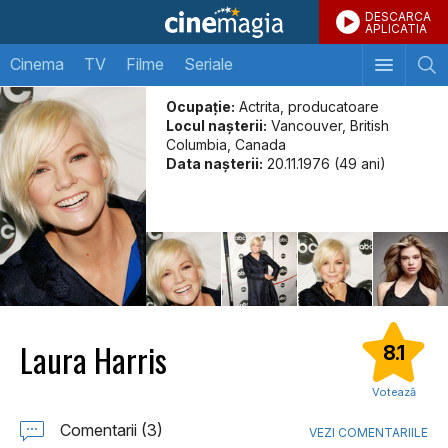
DESCARCA
APLICATIA
Cinema
TV
Filme
Seriale
Ocupație:
Actrita, producatoare
Locul naşterii:
Vancouver, British
Columbia, Canada
Data naşterii:
20.11.1976 (49 ani)
Laura Harris
8.1
Votează
Comentarii (3)
VEZI COMENTARIILE