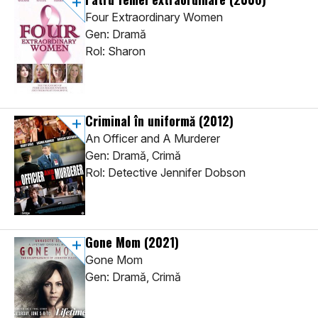
Four Extraordinary Women
Gen: Dramă
Rol: Sharon
Criminal în uniformă
(2012)
An Officer and A Murderer
Gen: Dramă, Crimă
Rol: Detective Jennifer Dobson
Gone Mom
(2021)
Gone Mom
Gen: Dramă, Crimă