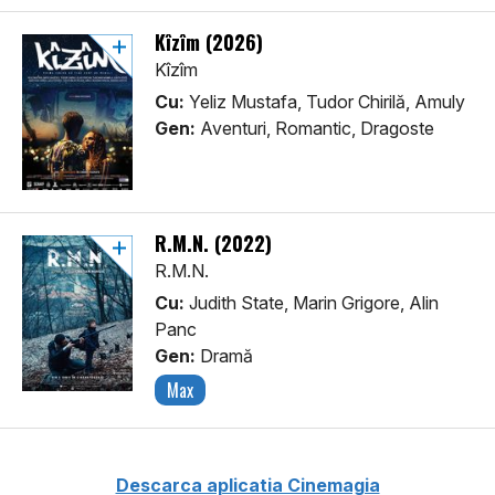
Kîzîm (2026)
Kîzîm
Cu:
Yeliz Mustafa, Tudor Chirilă, Amuly
Gen:
Aventuri, Romantic, Dragoste
R.M.N. (2022)
R.M.N.
Cu:
Judith State, Marin Grigore, Alin
Panc
Gen:
Dramă
Max
Descarca aplicatia Cinemagia