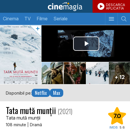
DESCARCA
APLICATIA
Cinema
TV
Filme
Seriale
+ 12
Netflix
Max
Disponibil pe:
Tata mută munții
(2021)
7.0
Tata mută munții
108 minute | Dramă
IMDB:
5.6