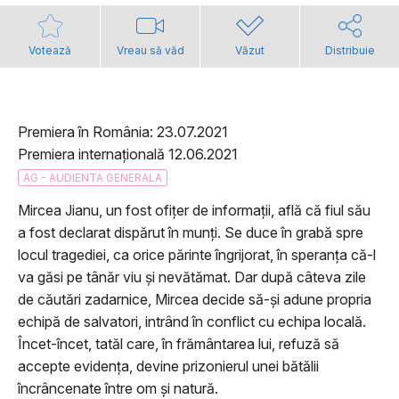
Votează
Vreau să văd
Văzut
Distribuie
Premiera în România: 23.07.2021
Premiera internațională 12.06.2021
AG - AUDIENTA GENERALA
Mircea Jianu, un fost ofițer de informații, află că fiul său
a fost declarat dispărut în munți. Se duce în grabă spre
locul tragediei, ca orice părinte îngrijorat, în speranța că-l
va găsi pe tânăr viu și nevătămat. Dar după câteva zile
de căutări zadarnice, Mircea decide să-și adune propria
echipă de salvatori, intrând în conflict cu echipa locală.
Încet-încet, tatăl care, în frământarea lui, refuză să
accepte evidența, devine prizonierul unei bătălii
încrâncenate între om și natură.