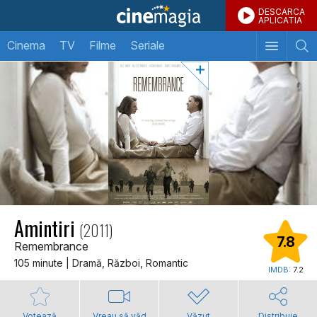
DESCARCA
APLICATIA
Cinema
TV
Filme
Seriale
Amintiri
(2011)
7.8
Remembrance
105 minute | Dramă, Război, Romantic
IMDB:
7.2
Votează
Vreau să văd
Văzut
Distribuie