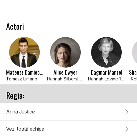
Actori
Mateusz Damiecki
Alice Dwyer
Dagmar Manzel
Tomasz Limanowski 1944
Hannah Silberstein 1944
Hannah Levine 1976
Re
Regia:
Anna Justice
Vezi toată echipa