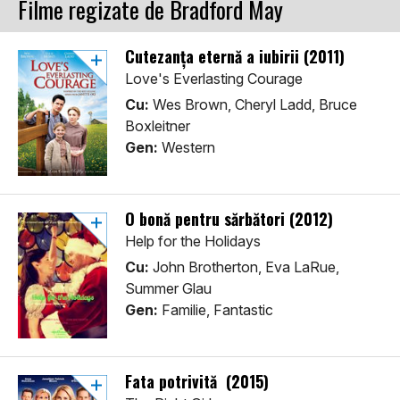
Filme regizate de Bradford May
Cutezanța eternă a iubirii (2011)
Love's Everlasting Courage
Cu:
Wes Brown, Cheryl Ladd, Bruce
Boxleitner
Gen:
Western
O bonă pentru sărbători (2012)
Help for the Holidays
Cu:
John Brotherton, Eva LaRue,
Summer Glau
Gen:
Familie, Fantastic
Fata potrivită (2015)