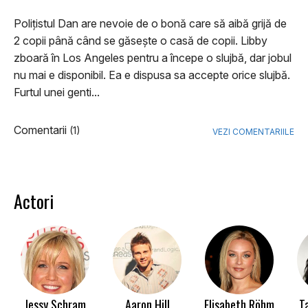
Polițistul Dan are nevoie de o bonă care să aibă grijă de
2 copii până când se găsește o casă de copii. Libby
zboară în Los Angeles pentru a începe o slujbă, dar jobul
nu mai e disponibil. Ea e dispusa sa accepte orice slujbă.
Furtul unei genti...
Comentarii
(1)
VEZI COMENTARIILE
Actori
Jessy Schram
Aaron Hill
Elisabeth Röhm
T