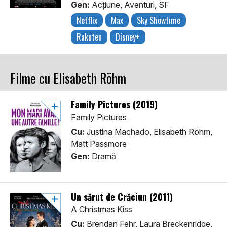
Gen:
Acţiune, Aventuri, SF
Netflix
Max
Sky Showtime
Rakuten
Disney+
Filme cu Elisabeth Röhm
Family Pictures (2019)
Family Pictures
Cu:
Justina Machado, Elisabeth Röhm,
Matt Passmore
Gen:
Dramă
Un sărut de Crăciun (2011)
A Christmas Kiss
Cu:
Brendan Fehr, Laura Breckenridge,