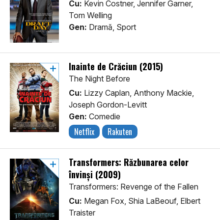
Cu:
Kevin Costner, Jennifer Garner,
Tom Welling
Gen:
Dramă, Sport
Înainte de Crăciun (2015)
The Night Before
Cu:
Lizzy Caplan, Anthony Mackie,
Joseph Gordon-Levitt
Gen:
Comedie
Netflix
Rakuten
Transformers: Răzbunarea celor
învinși (2009)
Transformers: Revenge of the Fallen
Cu:
Megan Fox, Shia LaBeouf, Elbert
Traister