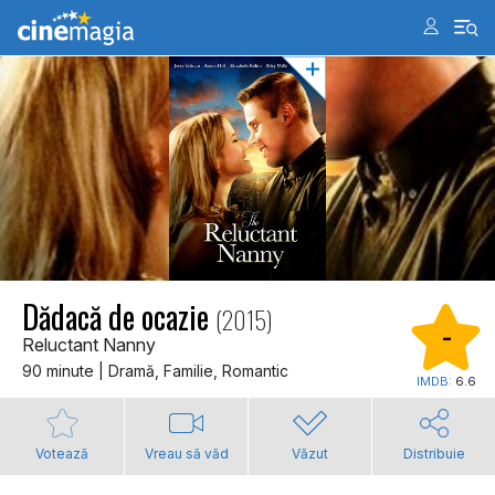
Dădacă de ocazie
(2015)
-
Reluctant Nanny
90 minute | Dramă, Familie, Romantic
IMDB:
6.6
Votează
Vreau să văd
Văzut
Distribuie