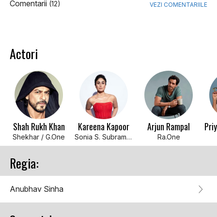
Comentarii
(12)
VEZI COMENTARIILE
Actori
Shah Rukh Khan
Kareena Kapoor
Arjun Rampal
Shekhar / G.One
Sonia S. Subramanium
Ra.One
Regia:
Anubhav Sinha