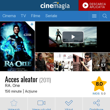
DESCARCA
APLICATIA
Cinema
TV
Filme
Seriale
+ 17
Acces aleator
(2011)
8.0
RA. One
156 minute | Acţiune
IMDB:
5.0
Votează
Vreau să văd
Văzut
Distribuie