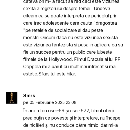
cateva ori m- a facut sa rad caci este viziunea
sexita a regizorului despre femei . Undeva
citeam ca se poate interpreta ca pericolul prin
care trec adolescente care cauta "dragostea
"pe retelele de socializare si dau peste
monstrii.Oricum daca nu este viziunea sexista
este viziunea fantezista si pusa in aplicare ca sa
fie un succes pentru un public care iubeste
filmele de la Hollywood. Filmul Dracula al lui FF
Coppola mi a parut cu mult mai intresat si mai
estetic.Sfarsitul este hilar.
Smrs
pe 05 Februarie 2025 23:08
În acord cu user-59 și user-677, filmul oferă
prea puțin ca poveste și interpretare, nu începe
de nicăieri și nu conduce către nimic, dar mi-a