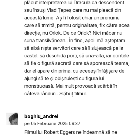
plăcut interpretarea lui Dracula ca descendent
sau însuși Vlad Țepeș care nu mai pleacă din
această lume. Aș fi folosit chiar un prenume
care să trimită, pentru originalitate, fix către acea
direcție, nu Orlok. De ce Orlok? Nici măcar nu
sună transilvănean.. În fine, apoi, mă așteptam
să aibă niște servitori care să îi slujească pe la
castel, să deschidă porți, să una-alta, iar contele
să fie o figură secretă care să sporească teama,
dar el apare din prima, cu aceeași înfățișare de
ajungi să te și obișnuiești cu figura lui
monstruoasă. Mai mult provoacă scârbă în
câteva rânduri.. Slăbuț filmul.
boghiu_andrei
pe 05 Februarie 2025 09:37
Filmul lui Robert Eggers ne îndeamnă să ne