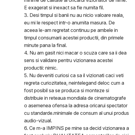
minime de calitate al oricarui vizionator de filme.
E exagerat si inexact sa fie numita fil.
3. Desi timpul si banii nu au nicio valoare reala,
eu mi le respect intr-o anumita masura. De
aceea le-am regretat continuu pe ambele in
timpul consumarii acestei productii, din primele
minute pana la final.
4. Nu am gasit nici macar o scuza care sa ii dea
sens si validare pentru vizionarea acestei
productii: nimic.
5. Nu deveniti curiosi ca sa il vizionati caci veti
regreta curiozitatea, neintelegand deloc cum a
fost posibil sa se produca si monteze si
distribuie in reteaua mondiala de cinematografe
o asemenea ofensa la adresa oricarui spectator
cu standarde.minimale de consum al unui produs
audio-vizual.
6. Ce m-a IMPINS pe mine sa decid vizionarea a