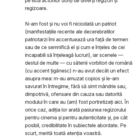
pe lista actorilor doriți de diverși regizori și
regizoare.
N-am fost și nu voi fi niciodată un patriot
(manifestațiile recente ale decerebratilor
patriotarzi îmi accentuează ura față de termen
sau de ce semnifică el și cum e înțeles de cei
incapabili să înțeleagă lucruri), iar scenele —
destul de multe — cu sătenii vorbitori de română
(cu accent țigănesc) n-au avut decât un efect
asupra mea: m-au amuzat copios și le-am
savurat în întregime, fără să simt mândrie sau,
dimpotrivă, ofensare din cauza sau datorită
modului în care au (am) fost portretizați aici. În
orice caz, adiția lor arată pasiunea regizorului
pentru cinema și pentru autenticitate și, pe cât
posibil, credibilitate în subiectele abordate. Pe
scurt, merită toată atenția voastră.