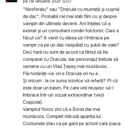
pe 08 Ianuarie 2025 12:07
"Nosferatu" sau "Dracula cu mustață și cușmă
de dac". Probabil cel mai slab film cu și despre
vampiri din ultimele decenii. Am înțeles că a
existat și un consultant român folclorist. Care a
făcut ce? A venit cu ideea să-l îmbrace pe
vampir ca pe un dac nespălat cu șubă de oaie?
Deci fanii nu sunt de acord ca filmul să fie
comparat cu Dracula, dar personajul trebuie să
semene cu un Vlad Țepeș mai mustăcios.
Păi hotărâți-va: ori e Dracula ori nu e .
Și oricum , la ce surse istorice vă referiți? Pt că
este doar un basm. Pe care unii reușesc să-l
îmbrace într-un vizual extraordinar (vezi
Coppola).
Vampirul fioros zici că e Borat dar mai
mustăcios. Complet ridicolă apariția lui.
Costumele stau ca pe gard pe actorii care joaca