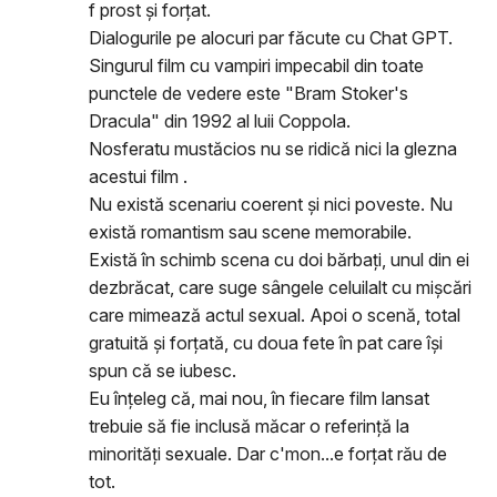
f prost și forțat.
Dialogurile pe alocuri par făcute cu Chat GPT.
Singurul film cu vampiri impecabil din toate
punctele de vedere este "Bram Stoker's
Dracula" din 1992 al luii Coppola.
Nosferatu mustăcios nu se ridică nici la glezna
acestui film .
Nu există scenariu coerent și nici poveste. Nu
există romantism sau scene memorabile.
Există în schimb scena cu doi bărbați, unul din ei
dezbrăcat, care suge sângele celuilalt cu mișcări
care mimează actul sexual. Apoi o scenă, total
gratuită și forțată, cu doua fete în pat care își
spun că se iubesc.
Eu înțeleg că, mai nou, în fiecare film lansat
trebuie să fie inclusă măcar o referință la
minorități sexuale. Dar c'mon...e forțat rău de
tot.