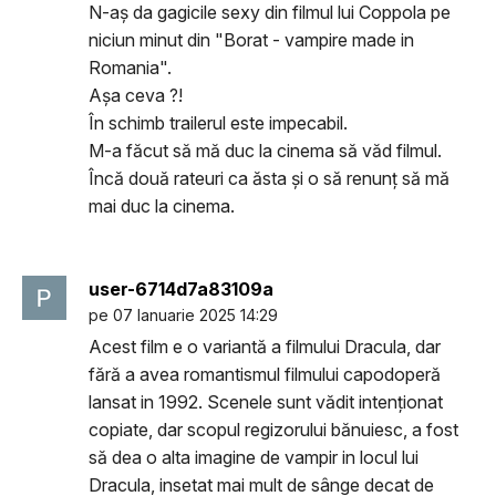
N-aș da gagicile sexy din filmul lui Coppola pe
niciun minut din "Borat - vampire made in
Romania".
Așa ceva ?!
În schimb trailerul este impecabil.
M-a făcut să mă duc la cinema să văd filmul.
Încă două rateuri ca ăsta și o să renunț să mă
mai duc la cinema.
user-6714d7a83109a
pe 07 Ianuarie 2025 14:29
Acest film e o variantă a filmului Dracula, dar
fără a avea romantismul filmului capodoperă
lansat in 1992. Scenele sunt vădit intenționat
copiate, dar scopul regizorului bănuiesc, a fost
să dea o alta imagine de vampir in locul lui
Dracula, insetat mai mult de sânge decat de