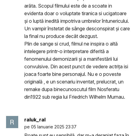
arăta. Scopul filmului este de a scoate in
evidenta doar o voluptate tiranica si ucigatoare
și o luptă inedită impotriva umbrelor întunericului.
Un vampir înstetat de sânge desconspirat și care
la final nu produce decât dezgust.
Plin de sange si crud, filmul ne inspira o altă
intelegere printr-o interpretare diferită a
fenomenului demonizarii și a manifestării lui
convulsive. Din acest punct de vedere actrița isi
joaca foarte bine personajul. Nu e o poveste
originală , e un scenariu inventat, prelucrat, un
remake dupa binecunoscutul film Nosferatu
din1922 sub regia lui Friedrich Wilhelm Murnau.
raluk_ral
pe 05 Ianuarie 2025 23:37
Poate sunt eu sensibilă, dar m-a deranjat faza în