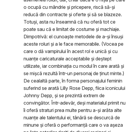
o ocupă cu mândrie și pricepere, riscă să-și
reducă din contracte și oferte și să se blazeze.
Totuși, asta nu înseamnă că nu oferă tot ce
poate sau că e limitat de costume și machiaje.
Dimpotrivă: el cunoaște metodele de a-și însuși
aceste roluri și a le face memorabile. (Vocea pe
care o dă vampirului în acest rol e unică și cu
nuanțe caricaturale acceptabile și deștept
utilizate, iar combinația cu modul în care arată și
se mișcă rezultă într-un personaj de ținut minte.)
De cealaltă parte, în forma personajului feminin
suferind se arată Lilly Rose Depp, fiica iconicului
Johnny Depp, și se prezintă extrem de
convingător. Într-adevăr, deși materialul primit nu
îi oferă straturi prea multe pentru a-și arăta alte
nuanțe ale talentului ei, tânără se descurcă de
minune și oferă o performanță care o va așeza