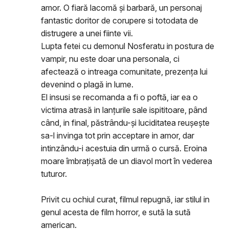
amor. O fiară lacomă și barbară, un personaj
fantastic doritor de corupere si totodata de
distrugere a unei fiinte vii.
Lupta fetei cu demonul Nosferatu in postura de
vampir, nu este doar una personala, ci
afectează o intreaga comunitate, prezența lui
devenind o plagă in lume.
El insusi se recomanda a fi o poftă, iar ea o
victima atrasă in lanțurile sale ispititoare, pând
când, in final, păstrându-și luciditatea reușește
sa-l invinga tot prin acceptare in amor, dar
intinzându-i acestuia din urmă o cursă. Eroina
moare îmbrațișată de un diavol mort în vederea
tuturor.
Privit cu ochiul curat, filmul repugnă, iar stilul in
genul acesta de film horror, e sută la sută
american.