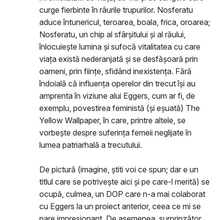
curge fierbinte în râurile trupurilor. Nosferatu
aduce întunericul, teroarea, boala, frica, oroarea;
Nosferatu, un chip al sfârșitului și al răului,
înlocuiește lumina și sufocă vitalitatea cu care
viața există nederanjată și se desfășoară prin
oameni, prin ființe, sfidând inexistența. Fără
îndoială că influența operelor din trecut își au
amprenta în viziune alui Eggers, cum ar fi, de
exemplu, povestirea feministă (și eșuată) The
Yellow Wallpaper, în care, printre altele, se
vorbește despre suferința femeii neglijate în
lumea patriarhală a trecutului.
De pictură (imagine, știti voi ce spun; dar e un
titlul care se potrivește aici și pe care-l merită) se
ocupă, culmea, un DOP care n-a mai colaborat
cu Eggers la un proiect anterior, ceea ce mi se
pare impresionant. De asemenea, surprinzător