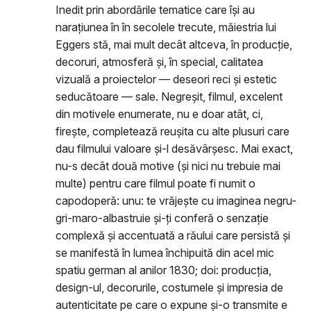
Inedit prin abordările tematice care își au
narațiunea în în secolele trecute, măiestria lui
Eggers stă, mai mult decât altceva, în producție,
decoruri, atmosferă și, în special, calitatea
vizuală a proiectelor — deseori reci și estetic
seducătoare — sale. Negreșit, filmul, excelent
din motivele enumerate, nu e doar atât, ci,
firește, completează reușita cu alte plusuri care
dau filmului valoare și-l desăvârșesc. Mai exact,
nu-s decât două motive (și nici nu trebuie mai
multe) pentru care filmul poate fi numit o
capodoperă: unu: te vrăjește cu imaginea negru-
gri-maro-albastruie și-ți conferă o senzație
complexă și accentuată a răului care persistă și
se manifestă în lumea închipuită din acel mic
spatiu german al anilor 1830; doi: producția,
design-ul, decorurile, costumele și impresia de
autenticitate pe care o expune și-o transmite e