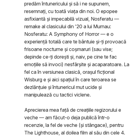
predăm întunericului și să i ne supunem,
resemnați, cu toată viața din noi. O epopee
asfixiantă și impecabilă vizual, Nosferatu —
remake al clasicului din '20 a lui Murnau:
Nosferatu: A Symphony of Horror — e o
experiență totală care te bântuie și-ți provoacă
frisoane nocturne și coșmaruri (sau vise;
depinde ce-ți dorești și, naiv, pe cine te fac
emoțiile să invoci) nesfârșite și acaparatoare. La
fel ca în versiunea clasică, orașul ficțional
Wisburg e și aici spațiul în care teroarea se
dezlănțuie și întunericul mut ucide și
manipulează cu tactici viclene.
Aprecierea mea față de creațiile regizorului e
veche — am făcut-o deja publică într-o
recenzie, la fel de veche (și stângace), pentru
The Lighthouse, al doilea film al său din cele 4.