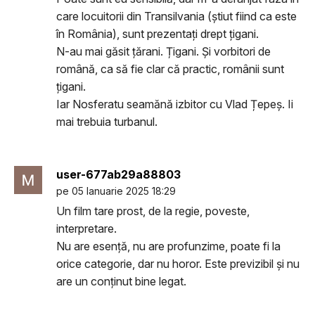
care locuitorii din Transilvania (știut fiind ca este
în România), sunt prezentați drept țigani.
N-au mai găsit țărani. Țigani. Și vorbitori de
română, ca să fie clar că practic, românii sunt
țigani.
Iar Nosferatu seamănă izbitor cu Vlad Țepeș. Ii
mai trebuia turbanul.
user-677ab29a88803
pe 05 Ianuarie 2025 18:29
Un film tare prost, de la regie, poveste,
interpretare.
Nu are esență, nu are profunzime, poate fi la
orice categorie, dar nu horor. Este previzibil și nu
are un conținut bine legat.