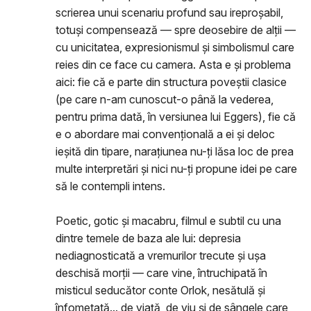
scrierea unui scenariu profund sau ireproșabil,
totuși compensează — spre deosebire de alții —
cu unicitatea, expresionismul și simbolismul care
reies din ce face cu camera. Asta e și problema
aici: fie că e parte din structura poveștii clasice
(pe care n-am cunoscut-o până la vederea,
pentru prima dată, în versiunea lui Eggers), fie că
e o abordare mai convențională a ei și deloc
ieșită din tipare, narațiunea nu-ți lăsa loc de prea
multe interpretări și nici nu-ți propune idei pe care
să le contempli intens.
Poetic, gotic și macabru, filmul e subtil cu una
dintre temele de baza ale lui: depresia
nediagnosticată a vremurilor trecute și ușa
deschisă morții — care vine, întruchipată în
misticul seducător conte Orlok, nesătulă și
înfometată... de viață, de viu și de sângele care