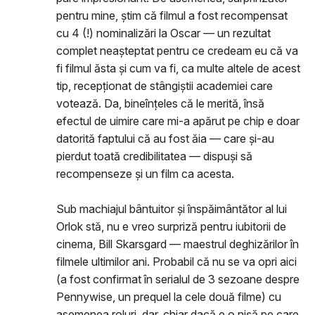
pentru mine, știm că filmul a fost recompensat
cu 4 (!) nominalizări la Oscar — un rezultat
complet neașteptat pentru ce credeam eu că va
fi filmul ăsta și cum va fi, ca multe altele de acest
tip, recepționat de stângiștii academiei care
votează. Da, bineînțeles că le merită, însă
efectul de uimire care mi-a apărut pe chip e doar
datorită faptului că au fost ăia — care și-au
pierdut toată credibilitatea — dispuși să
recompenseze și un film ca acesta.
Sub machiajul bântuitor și înspăimântător al lui
Orlok stă, nu e vreo surpriză pentru iubitorii de
cinema, Bill Skarsgard — maestrul deghizărilor în
filmele ultimilor ani. Probabil că nu se va opri aici
(a fost confirmat în serialul de 3 sezoane despre
Pennywise, un prequel la cele două filme) cu
asemenea roluri, dar, chiar dacă e o nișă pe care