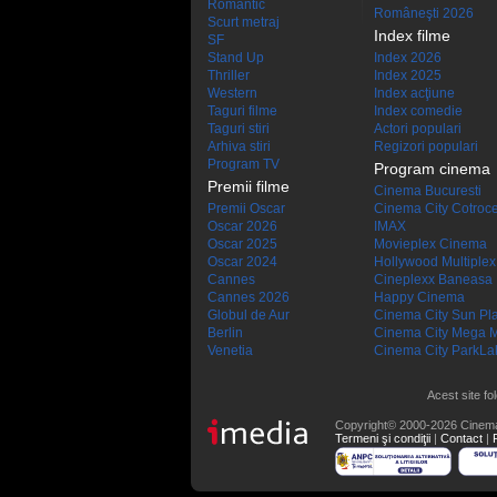
Romantic
Româneşti 2026
Scurt metraj
Index filme
SF
Stand Up
Index 2026
Thriller
Index 2025
Western
Index acţiune
Taguri filme
Index comedie
Taguri stiri
Actori populari
Arhiva stiri
Regizori populari
Program TV
Program cinema
Premii filme
Cinema Bucuresti
Premii Oscar
Cinema City Cotroc
Oscar 2026
IMAX
Oscar 2025
Movieplex Cinema
Oscar 2024
Hollywood Multiplex
Cannes
Cineplexx Baneasa
Cannes 2026
Happy Cinema
Globul de Aur
Cinema City Sun Pl
Berlin
Cinema City Mega M
Venetia
Cinema City ParkLa
Acest site fo
Copyright© 2000-2026 Cinem
Termeni şi condiţii
|
Contact
|