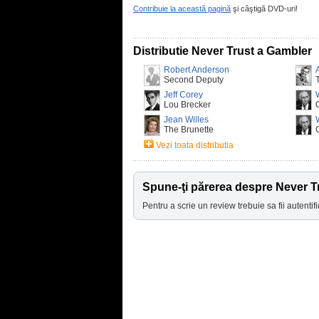
Contribuie la această pagină
şi câştigă DVD-uri!
Distributie Never Trust a Gambler
Robert Anderson
Second Deputy
Jeff Corey
Lou Brecker
Jean Willes
The Brunette
Vezi toata distributia
Spune-ţi părerea despre Never T
Pentru a scrie un review trebuie sa fii autentifi