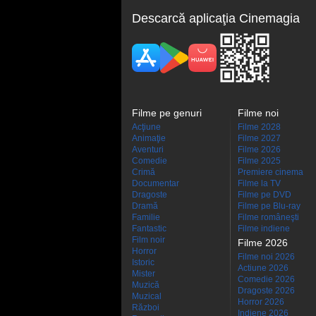
Descarcă aplicaţia Cinemagia
Filme pe genuri
Filme noi
Acţiune
Filme 2028
Animaţie
Filme 2027
Aventuri
Filme 2026
Comedie
Filme 2025
Crimă
Premiere cinema
Documentar
Filme la TV
Dragoste
Filme pe DVD
Dramă
Filme pe Blu-ray
Familie
Filme româneşti
Fantastic
Filme indiene
Film noir
Filme 2026
Horror
Filme noi 2026
Istoric
Actiune 2026
Mister
Comedie 2026
Muzică
Dragoste 2026
Muzical
Horror 2026
Război
Indiene 2026