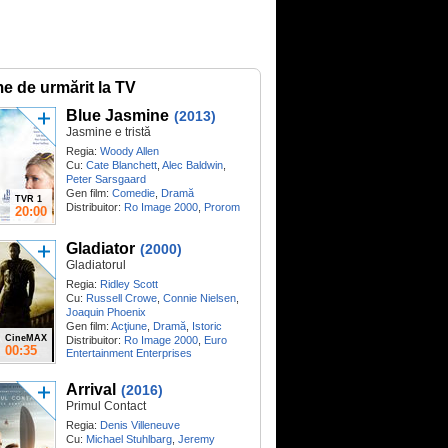
me de urmărit la TV
Blue Jasmine
(2013)
Jasmine e tristă
Regia:
Woody Allen
Cu:
Cate Blanchett
,
Alec Baldwin
,
Peter Sarsgaard
Gen film:
Comedie
,
Dramă
TVR 1
Distribuitor:
Ro Image 2000
,
Prorom
20:00
Gladiator
(2000)
Gladiatorul
Regia:
Ridley Scott
Cu:
Russell Crowe
,
Connie Nielsen
,
Joaquin Phoenix
Gen film:
Acţiune
,
Dramă
,
Istoric
CineMAX
Distribuitor:
Ro Image 2000
,
Euro
00:35
Entertainment Enterprises
Arrival
(2016)
Primul Contact
Regia:
Denis Villeneuve
Cu:
Michael Stuhlbarg
,
Jeremy