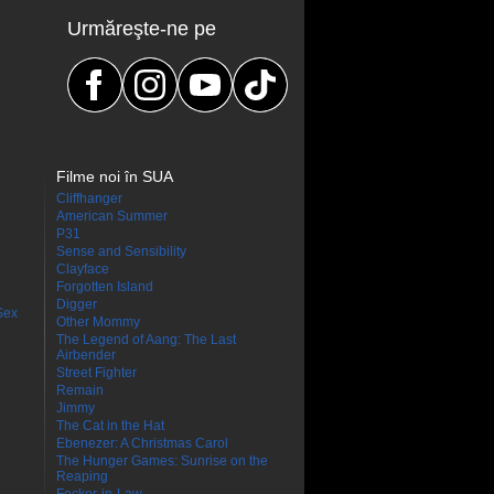
Urmăreşte-ne pe
Filme noi în SUA
Cliffhanger
American Summer
P31
Sense and Sensibility
Clayface
Forgotten Island
Digger
Sex
Other Mommy
The Legend of Aang: The Last
Airbender
Street Fighter
Remain
Jimmy
The Cat in the Hat
Ebenezer: A Christmas Carol
The Hunger Games: Sunrise on the
Reaping