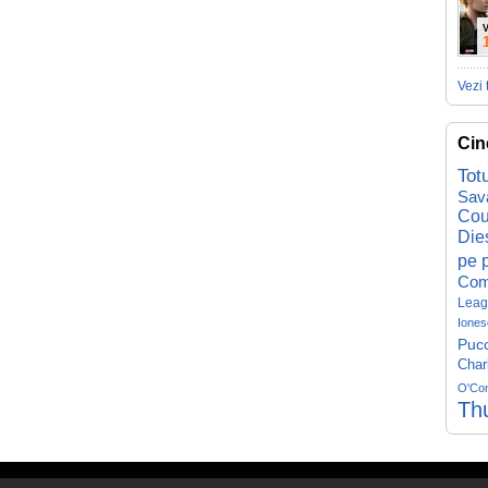
V
Vezi 
Cin
Tot
Sav
Cou
Die
pe p
Com
Leag
Iones
Pucc
Char
O'Co
Th