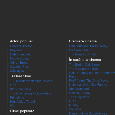
Actori populari
Premiere cinema
Charlize Theron
Uma Musume: Pretty Derby -...
Beyoncé
Ice Cream Man
Cate Blanchett
The Pout-Pout Fish
Nicole Kidman
În curând la cinema
Adrien Brody
The End of Oak Street
Osvaldo Ríos
The Carpenter's Son
Născuţi azi
Gail Daughtry and the Celebrity 
Trailere filme
Pass
PAW Patrol: The Dino Movie
102 Minutes Inside the Towers
Insidious: Out of the Further
Lion
Spa Weekend
Blood Sacrifice
One Night Only
The Only Living Pickpocket in...
The Dog Stars
Primetime
Fuori
High Value Target
Mutiny
War
Sacrifice
Filme populare
Handbook for Superheroes