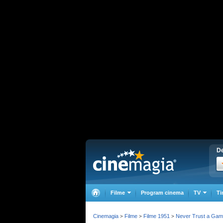
De
Filme
Program cinema
TV
Ti
Cinemagia
Filme
Filme 1951
Never Trust a Gam
>
>
>