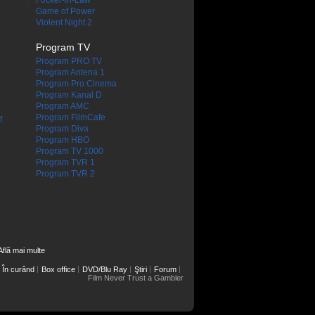
Focker-in-Law
Game of Power
Violent Night 2
Program TV
Program PRO TV
Program Antena 1
Program Pro Cinema
Program Kanal D
Program AMC
Program FilmCafe
f
Program Diva
Program HBO
Program TV 1000
Program TVR 1
Program TVR 2
Află mai multe
În curând
Box office
DVD/Blu Ray
Ştiri
Forum
Film Never Trust a Gambler