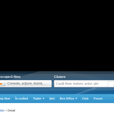
scoperă filme
Căutare
Comedie, acţiune, dramă, ...
mp liber
În curând
Trailer
Ştiri
Box Office
Club
Forum
bler
Detalii
>