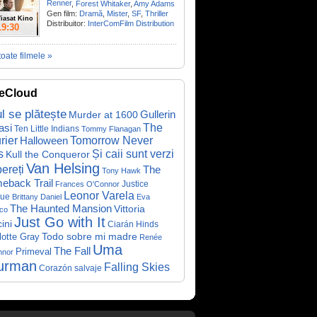
Renner
,
Forest Whitaker
,
Amy Adams
Gen film:
Dramă
,
Mister
,
SF
,
Thriller
iasat Kino
Distribuitor:
InterComFilm Distribution
19:30
toate filmele »
eCloud
ul se plătește
Gullerin
Murder at 1600
asi
The
Ten Little Indians
Tommy Flanagan
rier
Halloween
Tomorrow Never
Și caii sunt verzi
s
Kull the Conqueror
Van Helsing
ereți
The
Tony Hawk
eback Trail
Justice
Frances O'Connor
Leonor Varela
ue
Brittany Daniel
Eva
The Haunted Mansion
Vittoria
co
Just Go with It
ini
Ciarán Hinds
Todo sobre mi madre
lotte Gray
Renée
Uma
The Fall
Primeval
nnor
urman
Falling Skies
Corazón salvaje