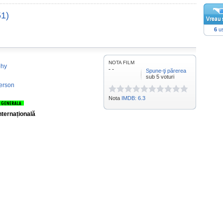
51)
6
us
NOTA FILM
phy
- -
Spune-ţi părerea
sub 5 voturi
erson
Nota
IMDB: 6.3
nternațională