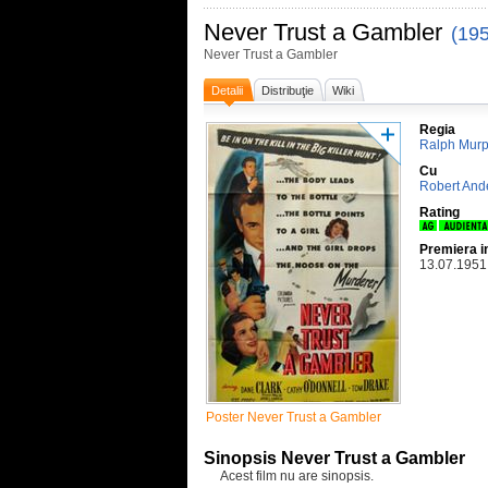
Never Trust a Gambler
(19
Never Trust a Gambler
Detalii
Distribuţie
Wiki
Regia
Ralph Mur
Cu
Robert And
Rating
Premiera i
13.07.1951
Poster Never Trust a Gambler
Sinopsis Never Trust a Gambler
Acest film nu are sinopsis.