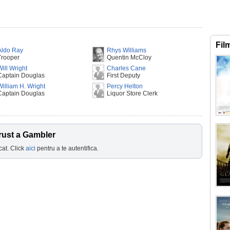
Fil
Aldo Ray
Rhys Williams
Trooper
Quentin McCloy
Will Wright
Charles Cane
Captain Douglas
First Deputy
William H. Wright
Percy Helton
Captain Douglas
Liquor Store Clerk
rust a Gambler
cat. Click
aici
pentru a te autentifica.