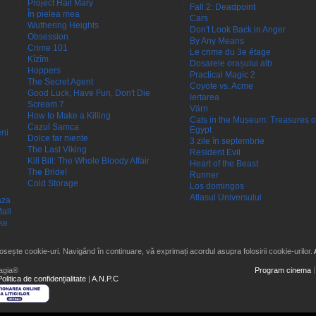
Project Hail Mary
Fall 2: Deadpoint
În pielea mea
Cars
Wuthering Heights
Don't Look Back in Anger
Obsession
By Any Means
Crime 101
Le crime du 3e étage
Kîzîm
Dosarele orașului alb
Hoppers
Practical Magic 2
The Secret Agent
Coyote vs. Acme
Good Luck, Have Fun, Don't Die
Iertarea
Scream 7
Värn
How to Make a Killing
Cats in the Museum: Treasures o
Cazul Samca
Egypt
eni
Dolce far niente
3 zile în septembrie
The Last Viking
Resident Evil
Kill Bill: The Whole Bloody Affair
Heart of the Beast
The Bride!
Runner
Cold Storage
Los domingos
Atlasul Universului
aza
all
ke
losește cookie-uri. Navigând în continuare, vă exprimați acordul asupra folosirii cookie-urilor.
agia®
Program cinema
Politica de confidențialitate
|
A.N.P.C