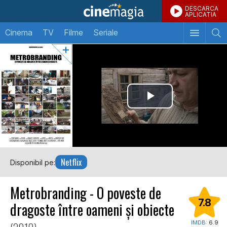
DESCARCA
APLICATIA
Cinema
TV
Filme
Seriale
Netflix
Disponibil pe:
Metrobranding - O poveste de
7.8
dragoste între oameni și obiecte
IMDB:
6.9