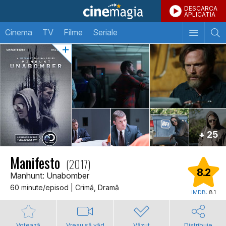
DESCARCA
APLICATIA
Cinema
TV
Filme
Seriale
+ 25
Manifesto
(2017)
8.2
Manhunt: Unabomber
60 minute/episod | Crimă, Dramă
IMDB:
8.1
Votează
Vreau să văd
Văzut
Distribuie