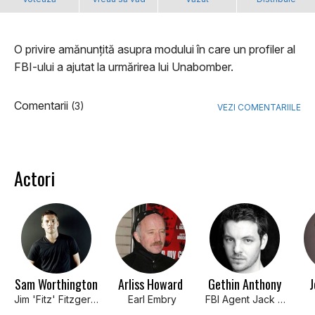
O privire amănunțită asupra modului în care un profiler al
FBI-ului a ajutat la urmărirea lui Unabomber.
Comentarii
(3)
VEZI COMENTARIILE
Actori
Sam Worthington
Arliss Howard
Gethin Anthony
J
Jim 'Fitz' Fitzgerald
Earl Embry
FBI Agent Jack Griffin