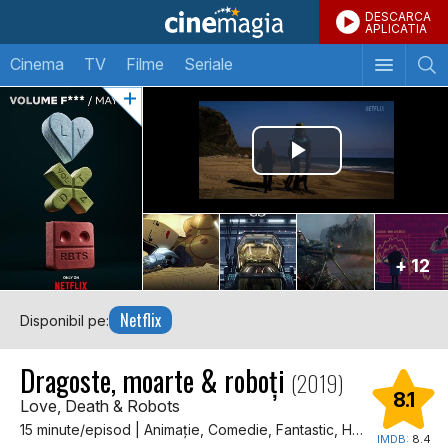
DESCARCA
APLICATIA
Cinema
TV
Filme
Seriale
+ 12
Netflix
Disponibil pe:
Dragoste, moarte & roboți
(2019)
8.1
Love, Death & Robots
15 minute/episod | Animaţie, Comedie, Fantastic, Horror, SF
IMDB:
8.4