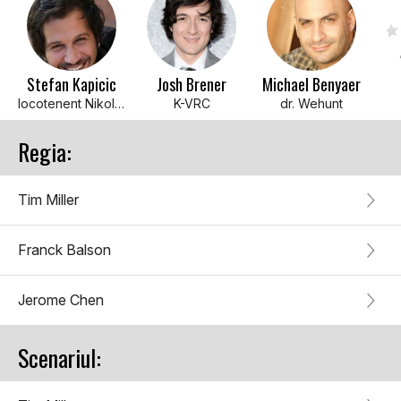
Stefan Kapicic
Josh Brener
Michael Benyaer
locotenent Nikolai Zakharov
K-VRC
dr. Wehunt
Regia:
Tim Miller
Franck Balson
Jerome Chen
Scenariul: