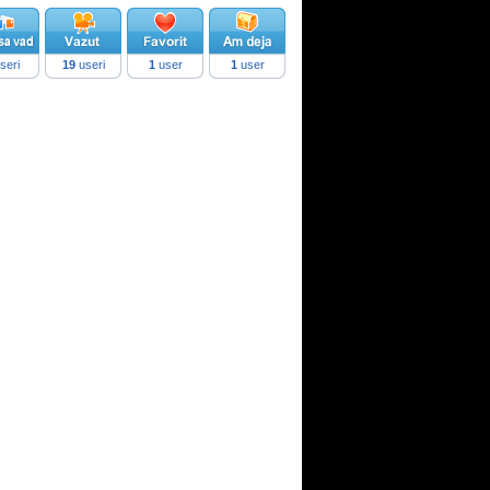
seri
19
useri
1
user
1
user