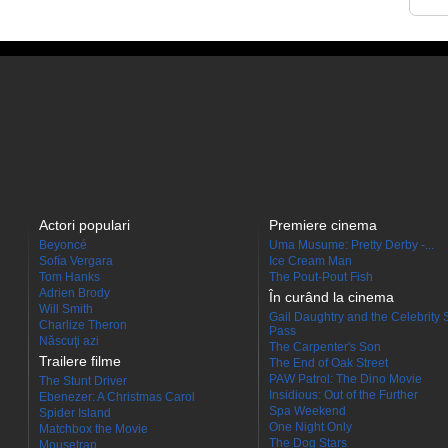
Actori populari
Premiere cinema
Beyoncé
Uma Musume: Pretty Derby -...
Sofía Vergara
Ice Cream Man
Tom Hanks
The Pout-Pout Fish
Adrien Brody
În curând la cinema
Will Smith
Gail Daughtry and the Celebrity 
Charlize Theron
Pass
Născuţi azi
The Carpenter's Son
Trailere filme
The End of Oak Street
PAW Patrol: The Dino Movie
The Stunt Driver
Insidious: Out of the Further
Ebenezer: A Christmas Carol
Spa Weekend
Spider Island
One Night Only
Matchbox the Movie
The Dog Stars
Mousetrap