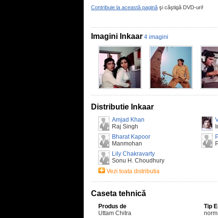
Contribuie la această pagină
şi câştigă DVD-uri!
Imagini Inkaar
4 imagini
Distributie Inkaar
Amjad Khan
Raj Singh
I
Bharat Kapoor
Manmohan
P
Lily Chakravarty
Sonu H. Choudhury
Vezi toata distributia
Caseta tehnică
Produs de
Tip 
Uttam Chitra
norm