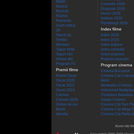
Mister
Comedie 2026
Muzică
Dragoste 2026
Muzical
Horror 2026
Război
Indiene 2026
Romantic
Româneşti 2026
Scurt metraj
Index filme
SF
Stand Up
Index 2026
Thriller
Index 2025
Western
Index acţiune
Taguri filme
Index comedie
Taguri stiri
Actori populari
Arhiva stiri
Regizori populari
Program TV
Program cinema
Premii filme
Cinema Bucuresti
Premii Oscar
Cinema City Cotroc
Oscar 2026
IMAX
Oscar 2025
Movieplex Cinema
Oscar 2024
Hollywood Multiplex
Cannes
Cineplexx Baneasa
Cannes 2026
Happy Cinema
Globul de Aur
Cinema City Sun Pl
Berlin
Cinema City Mega M
Venetia
Cinema City ParkLa
Acest site fo