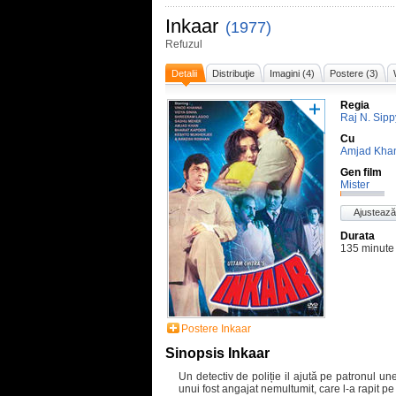
Inkaar
(1977)
Refuzul
Detalii
Distribuţie
Imagini (4)
Postere (3)
Regia
Raj N. Sipp
Cu
Amjad Kha
Gen film
Mister
Ajustează
Durata
135 minute
Postere Inkaar
Sinopsis Inkaar
Un
detectiv
de poliție
il
ajută
pe patronul une
unui fost angajat nemultumit, care l-a rapit pe 