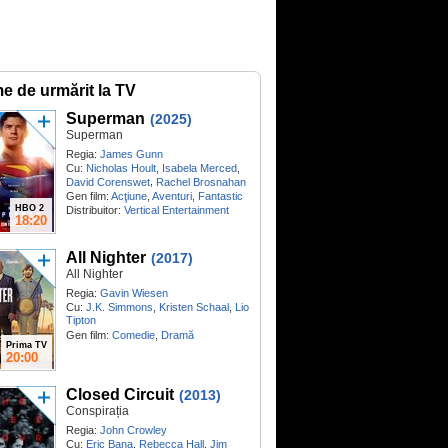
me de urmărit la TV
Superman
(2025)
Superman
Regia:
James Gunn
Cu:
Nicholas Hoult
,
Isabela Merced
,
,
David Corenswet
Rachel Brosnahan
Gen film:
Acţiune
,
Aventuri
,
Fantastic
HBO 2
Distribuitor:
Vertical Entertainment
18:20
All Nighter
(2017)
All Nighter
Regia:
Gavin Wiesen
Cu:
J.K. Simmons
,
Kristen Schaal
,
Lio
Tipton
Gen film:
Comedie
,
Dramă
Prima TV
20:00
Closed Circuit
(2013)
Conspirația
Regia:
John Crowley
Cu:
Eric Bana
,
Rebecca Hall
,
Jim