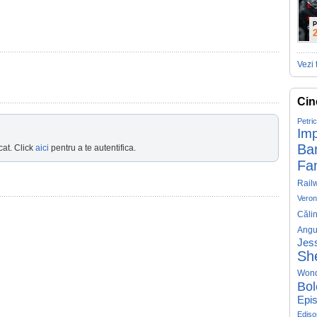
P
Vezi 
Cin
Petri
Imp
Ba
cat. Click
aici
pentru a te autentifica.
Fa
Rail
Veron
Căli
Angu
Jess
Sh
Won
Bol
Epis
Edis