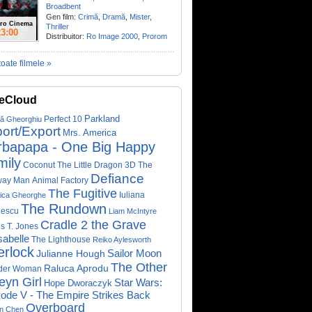
Broadbent
Gen film:
Crimă
,
Dramă
,
Mister
,
ro Cinema
Thriller
23:00
Distribuitor:
Ro Image 2000
,
Prorom
toate filmele »
eCloud
Parkland
Perfect 10
că Gheorghiu
ort/Export
Mrs. America
rbapapa - One Big Happy
mily
Coconut The Little Dragon 3D
The
Defiance
way Man
Animal Factory
The Fugitive
Iuliana
ica Gheorghe
The Rundown
nescu
Liam McIntyre
Cradle 2 the Grave
s T. Jones
abelle
The Lighthouse
Reiko Aylesworth
erlock
Sailor Moon
Julianne Hough
The Other
Raluca Aprodu
der Woman
eyn Girl
Star Wars:
Hope Dworaczyk
ode V - The Empire Strikes Back
Overboard
on Chen