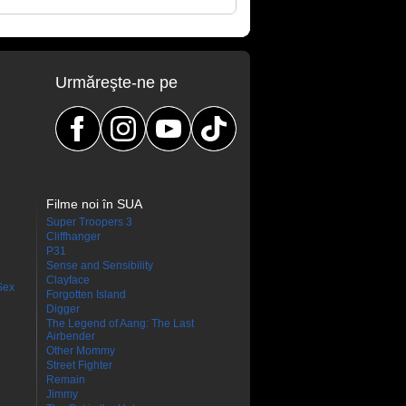
Urmăreşte-ne pe
Filme noi în SUA
Super Troopers 3
Cliffhanger
P31
Sense and Sensibility
Clayface
Sex
Forgotten Island
Digger
The Legend of Aang: The Last
Airbender
Other Mommy
Street Fighter
Remain
Jimmy