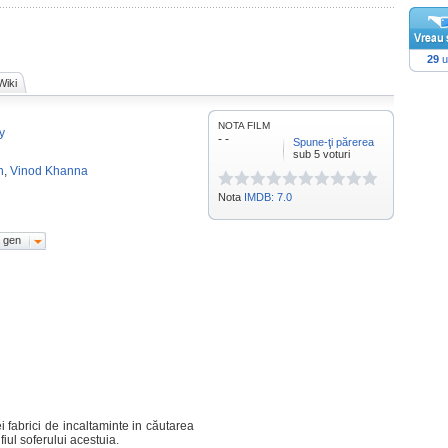
29
u
Wiki
NOTA FILM
y
- -
Spune-ţi părerea
sub 5 voturi
n
,
Vinod Khanna
Nota
IMDB: 7.0
 gen
i
fabrici de incaltaminte
in căutarea
fiul soferului acestuia.