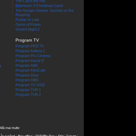
The Cat in the Hat
Ebenezer: A Christmas Carol
The Hunger Games: Sunrise on the
Reaping
Focker-in-Law
Game of Power
Violent Night 2
Program TV
Program PRO TV
Program Antena 1
Program Pro Cinema
Program Kanal D
Program AMC
f
Program FilmCafe
Program Diva
Program HBO
Program TV 1000
Program TVR 1
Program TVR 2
Află mai multe