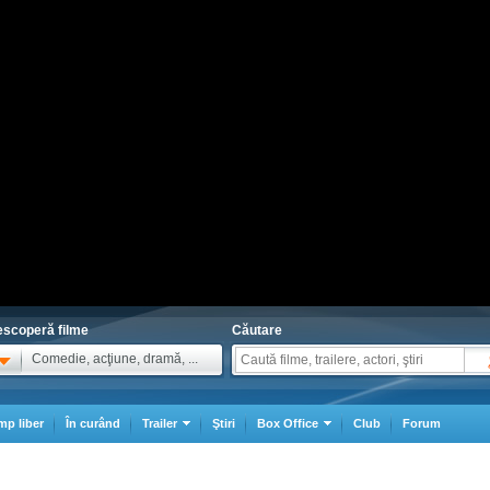
scoperă filme
Căutare
Comedie, acţiune, dramă, ...
mp liber
În curând
Trailer
Ştiri
Box Office
Club
Forum