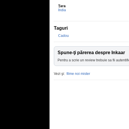
Țara
India
Taguri
Cadou
Spune-ţi părerea despre Inkaar
Pentru a scrie un review trebuie sa fii autentifi
Vezi şi:
filme noi mister