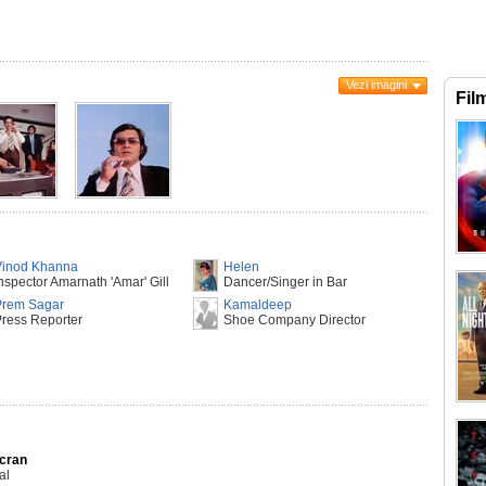
Vezi imagini
Fil
Vinod Khanna
Helen
nspector Amarnath 'Amar' Gill
Dancer/Singer in Bar
Prem Sagar
Kamaldeep
ress Reporter
Shoe Company Director
Ecran
al