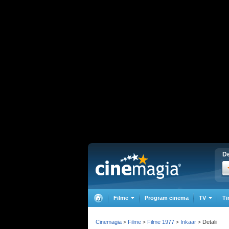
De
Filme
Program cinema
TV
Ti
Cinemagia
Filme
Filme 1977
Inkaar
Detalii
>
>
>
>