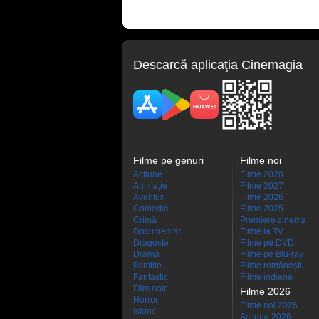
Descarcă aplicaţia Cinemagia
Filme pe genuri
Filme noi
Acţiune
Filme 2028
Animaţie
Filme 2027
Aventuri
Filme 2026
Comedie
Filme 2025
Crimă
Premiere cinema
Documentar
Filme la TV
Dragoste
Filme pe DVD
Dramă
Filme pe Blu-ray
Familie
Filme româneşti
Fantastic
Filme indiene
Film noir
Filme 2026
Horror
Filme noi 2026
Istoric
Actiune 2026