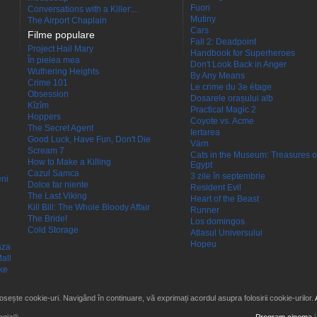
Fuori
Conversations with a Killer:...
Mutiny
The Airport Chaplain
Cars
Filme populare
Fall 2: Deadpoint
Project Hail Mary
Handbook for Superheroes
În pielea mea
Don't Look Back in Anger
Wuthering Heights
By Any Means
Crime 101
Le crime du 3e étage
Obsession
Dosarele orașului alb
Kîzîm
Practical Magic 2
Hoppers
Coyote vs. Acme
The Secret Agent
Iertarea
Good Luck, Have Fun, Don't Die
Värn
Scream 7
Cats in the Museum: Treasures o
How to Make a Killing
Egypt
Cazul Samca
3 zile în septembrie
eni
Dolce far niente
Resident Evil
The Last Viking
Heart of the Beast
Kill Bill: The Whole Bloody Affair
Runner
The Bride!
Los domingos
Cold Storage
Atlasul Universului
Hopeu
aza
all
ke
losește cookie-uri. Navigând în continuare, vă exprimați acordul asupra folosirii cookie-urilor.