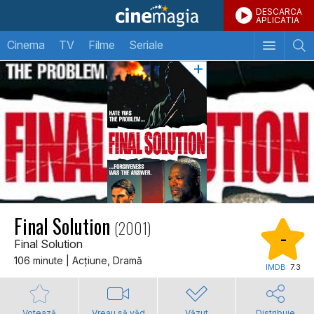
DESCARCA
APLICATIA
Cinema
TV
Filme
Seriale
Final Solution
(2001)
-
Final Solution
106 minute | Acţiune, Dramă
IMDB:
7.3
Votează
Vreau să văd
Văzut
Distribuie