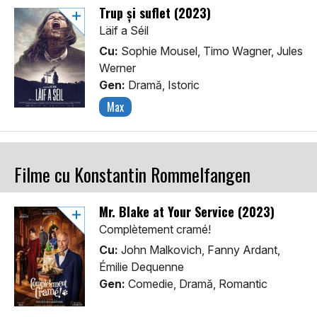
Trup și suflet (2023)
Läif a Séil
Cu:
Sophie Mousel, Timo Wagner, Jules
Werner
Gen:
Dramă, Istoric
Max
Filme cu Konstantin Rommelfangen
Mr. Blake at Your Service (2023)
Complètement cramé!
Cu:
John Malkovich, Fanny Ardant,
Émilie Dequenne
Gen:
Comedie, Dramă, Romantic