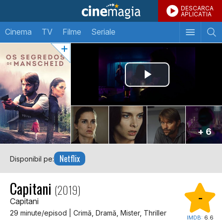
DESCARCA
APLICATIA
Cinema
TV
Filme
Seriale
+ 6
Netflix
Disponibil pe:
Capitani
(2019)
-
Capitani
29 minute/episod | Crimă, Dramă, Mister, Thriller
IMDB:
6.6