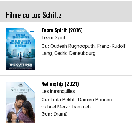
Filme cu Luc Schiltz
Team Spirit (2016)
Team Spirit
Cu:
Oudesh Rughooputh, Franz-Rudolf
Lang, Cédric Deneubourg
Neliniștiți (2021)
Les intranquilles
Cu:
Leïla Bekhti, Damien Bonnard,
Gabriel Merz Chammah
Gen:
Dramă