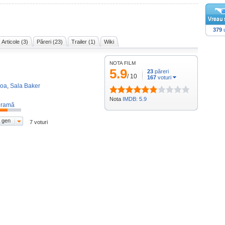
379
u
Articole (3)
Păreri (23)
Trailer (1)
Wiki
NOTA FILM
5.9
23
păreri
/
10
167
voturi
oa
,
Sala Baker
Nota
IMDB: 5.9
ramă
 gen
7 voturi