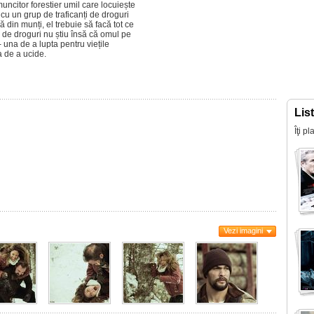
citor forestier umil care locuiește
cu un grup de traficanți de droguri
 din munți, el trebuie să facă tot ce
ii de droguri nu știu însă că omul pe
- una de a lupta pentru viețile
a de a ucide.
Lis
Îţi p
Vezi imagini