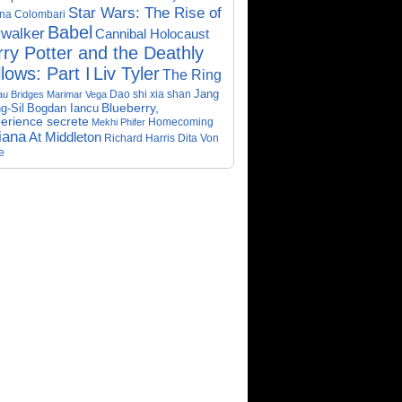
Star Wars: The Rise of
ina Colombari
Babel
walker
Cannibal Holocaust
ry Potter and the Deathly
lows: Part I
Liv Tyler
The Ring
Dao shi xia shan
Jang
au Bridges
Marimar Vega
Bogdan Iancu
Blueberry,
g-Sil
perience secrete
Homecoming
Mekhi Phifer
iana
At Middleton
Richard Harris
Dita Von
e