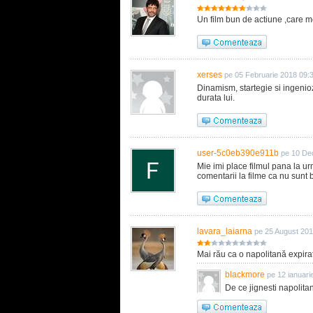
Un film bun de actiune ,care 
xerses
pe 05 Februarie 2018 09:
Dinamism, startegie si ingenioz
durata lui.
user-5c0eb390e911b
pe 10 De
Mie imi place filmul pana la u
comentarii la filme ca nu sunt 
lavara_laiarna
pe 25 August 201
Mai rău ca o napolitană expirat
blackmore
pe 12 ianuari
De ce jignesti napolita