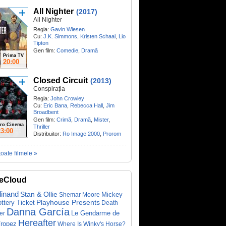
All Nighter
(2017)
All Nighter
Regia:
Gavin Wiesen
Cu:
J.K. Simmons
,
Kristen Schaal
,
Lio
Tipton
Gen film:
Comedie
,
Dramă
Prima TV
20:00
Closed Circuit
(2013)
Conspirația
Regia:
John Crowley
Cu:
Eric Bana
,
Rebecca Hall
,
Jim
Broadbent
Gen film:
Crimă
,
Dramă
,
Mister
,
ro Cinema
Thriller
23:00
Distribuitor:
Ro Image 2000
,
Prorom
toate filmele »
eCloud
dinand
Stan & Ollie
Mickey
Shemar Moore
ottery Ticket
Playhouse Presents
Death
Danna García
Le Gendarme de
er
Hereafter
Tropez
Where Is Winky's Horse?