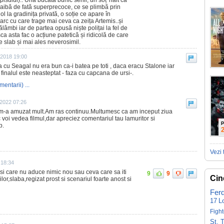
isului):. Una bucată bunic senil, un soț 'nalt ca
zgaibă de fată superprecoce, ce se plimbă prin
 la gradinița privată, o soție ce apare în
 arc cu care trage mai ceva ca zeița Artemis..și
ălâmbi iar de partea opusă niște polițai la fel de
așca asta fac o acțiune patetică și ridicolă de care
te slab și mai ales neverosimil.
 2018 19:00
 cu Seagal nu era bun ca-i batea pe toti , daca eracu Stalone iar
r finalul este neasteptat - faza cu capcana de ursi-.
mentarii) ...
2022 07:26
 m-a amuzat mult.Am ras continuu.Multumesc ca am inceput ziua
 voi vedea filmul,dar apreciez comentariul tau lamuritor si
P
p.
Vezi 
 18:34
e si care nu aduce nimic nou sau ceva care sa iti
9
9
Cin
or,slaba,regizat prost si scenariul foarte anost si
Fer
17
L
Fight
St. 