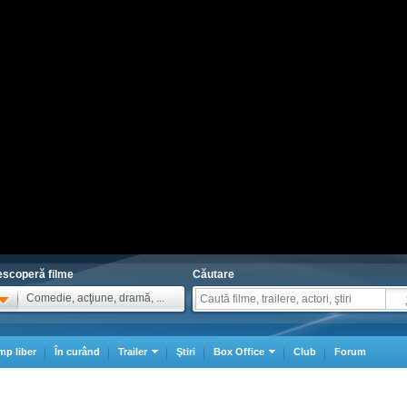
scoperă filme
Căutare
Comedie, acţiune, dramă, ...
mp liber
În curând
Trailer
Ştiri
Box Office
Club
Forum