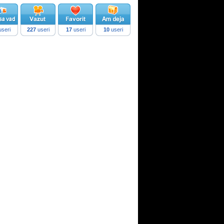
seri
227
useri
17
useri
10
useri