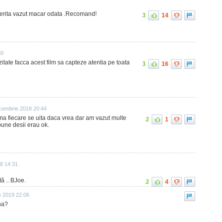
merita vazut macar odata .Recomand!
3
14
30
itate facca acest film sa capteze atentia pe toata
3
16
cembrie 2018 20:44
rma fiecare se uita daca vrea dar am vazut multe
2
1
bune desii erau ok.
8 14:31
ă .. BJoe.
2
4
e 2019 22:06
na?