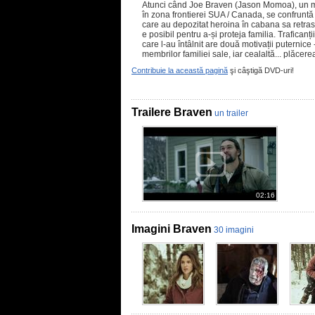
Atunci când Joe Braven (Jason Momoa), un mun
în zona frontierei SUA / Canada, se confruntă 
care au depozitat heroina în cabana sa retrasă
e posibil pentru a-și proteja familia. Traficanț
care l-au întâlnit are două motivații puternice 
membrilor familiei sale, iar cealaltă... plăcere
Contribuie la această pagină
şi câştigă DVD-uri!
Trailere Braven
un trailer
02:16
Imagini Braven
30 imagini