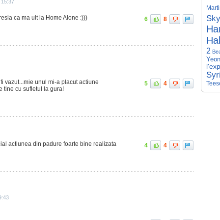
 15:37
Mart
Sky
sia ca ma uit la Home Alone :)))
6
8
Har
Hal
2
Be
Yeon
l'ex
Syr
fi vazut...mie unul mi-a placut actiune
5
4
Tees
 tine cu sufletul la gura!
cial actiunea din padure foarte bine realizata
4
4
9:43