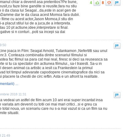
romanul chiar a devenit asa pretentios?Pe bune,
4
8
eusit,cu faze bine gandite si reusite,fara nu stiu
 ii da clasa lui Seagal...da,este in acel gen de
nDamme dar le da clasa acest Momoa fara dubii.
 filme cu acest actor,Jason Momoa,il stiu din
-a placut stilul lui de a juca,de a interpreta.
au 10 pt actiune,idee,interpretare si final.
ative si n conturi...poti sa incepi sa dai
09:50
ine joaca in Film: Seagal Arnold, Tutankamon ,Nefertitti sau unul
 nr.3. Conteaza combinatia dintre scenariul filmului si
 astea fac filmul sa para cat mai real, firesc si deci sa reuseasca sa
te si tu ca spectator din actiunea filmului., sa-l traiesti. Sa-u in
-l desen animat ca artistic a iesit ca Frankestein la primul
vad tot timpul adevarate capodopere cinematografice da nici sa
 placere la chestii de circ ieftin. Asta e un afront la realitate.
mentarii) ...
embrie 2018 11:31
a vedeai un astfel de film acum 10 ani erai super incantat insa
 variata am devenit cu totii cei mai mari critici...si e greu ca
e total noua, un scenariu care nu s-a mai vazut si ca un film sa nu
ite situatii.
8 21:49