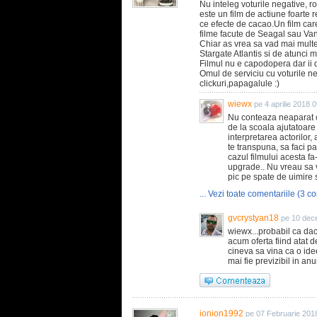
Nu inteleg voturile negative, 
este un film de actiune foarte r
ce efecte de cacao.Un film care
filme facute de Seagal sau Va
Chiar as vrea sa vad mai multe
Stargate Atlantis si de atunci mi
Filmul nu e capodopera dar ii d
Omul de serviciu cu voturile neg
clickuri,papagalule :)
wiewx
pe 4 aprilie 2018 
Nu conteaza neaparat c
de la scoala ajutatoare
interpretarea actorilor,
te transpuna, sa faci par
cazul filmului acesta fa
upgrade.. Nu vreau sa 
pic pe spate de uimire si
... Vezi toate comentariile (3 co
gvcrystyan18
pe 10 dec
wiewx...probabil ca dac
acum oferta fiind atat de
cineva sa vina ca o ide
mai fie previzibil in anum
ionion1992
pe 07 Februarie 201