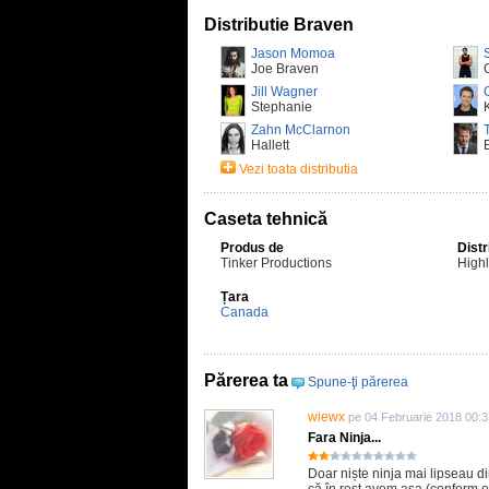
Distributie Braven
Jason Momoa
Joe Braven
Jill Wagner
Stephanie
Zahn McClarnon
Hallett
Vezi toata distributia
Caseta tehnică
Produs de
Distr
Tinker Productions
High
Țara
Canada
Părerea ta
Spune-ţi părerea
wiewx
pe 04 Februarie 2018 00:3
Fara Ninja...
Doar niște ninja mai lipseau di