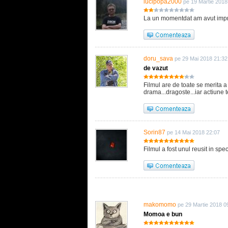
lucipopa2000
pe 19 Martie 2018
La un momentdat am avut impre
doru_sava
pe 29 Mai 2018 21:32
de vazut
Filmul are de toate se merita a 
drama...dragoste...iar actiune te
Sorin87
pe 14 Mai 2018 22:07
Filmul a fost unul reusit in spe
makomomo
pe 29 Martie 2018 0
Momoa e bun