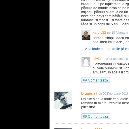
că în rest avem așa (conform op
bradu'...pus pe fapte mari, o 
pădure de munte iarna ca pe hol
mijlocul pădurii și are la ea un
niște bad boys cam nătărăi și t
tolomaci și fricoși. ..și toată g
râde și un copil de 5 ani. Foar
karoly32
pe 18 februarie
oameni simpli, daca era
asa. idea imi place , ia
... Vezi toate comentariile (6 co
silvia.n
pe 31 decembrie 
Comentariul lui wiewx
cu voie buna!Nu stiu dc
amuzant, in acelasi tim
Dragos.87
pe 09 Februarie 2018
Un film slab la toate capitolel
ramana in minte.Prestatia acoril
plictisitor.