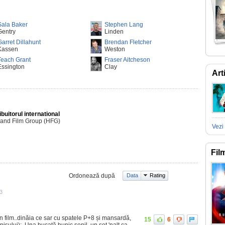
Sala Baker
Stephen Lang
Gentry
Linden
Garret Dillahunt
Brendan Fletcher
Kassen
Weston
Teach Grant
Fraser Aitcheson
Essington
Clay
Art
ibuitorul international
land Film Group (HFG)
Vezi 
Fil
Ordonează după
Data
Rating
3
n film..dinăia ce sar cu spatele P+8 și mansardă,
15
6