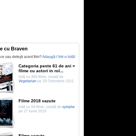
te cu Braven
lace sau deteşti acest film?
Adaugă-l într-o listă!
Categoria peste 61 de ani =
filme cu actori in rol...
listă cu 369 filme, creată de
Vegetarian
pe 29 Octombrie 2011
Filme 2018 vazute
listă cu 59 filme, creată de
symplw
pe 27 Iunie 2018
Filme vazute