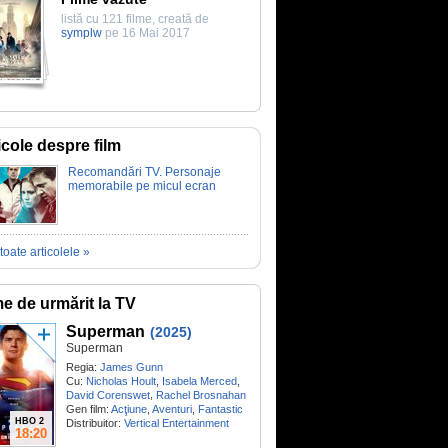
listă cu 121 filme, creată de
symplw
pe 16 Mai 2017
icole despre film
Recomandări TV. Personaje
memorabile pe micul ecran
toate articolele »
me de urmărit la TV
Superman
(2025)
Superman
Regia:
James Gunn
Cu:
Nicholas Hoult
,
Isabela Merced
,
,
David Corenswet
Rachel Brosnahan
Gen film:
Acţiune
,
Aventuri
,
Fantastic
HBO 2
Distribuitor:
Vertical Entertainment
18:20