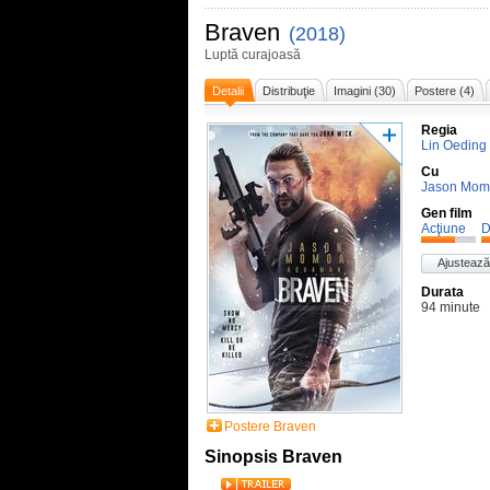
Braven
(2018)
Luptă curajoasă
Detalii
Distribuţie
Imagini (30)
Postere (4)
Regia
Lin Oeding
Cu
Jason Mom
Gen film
Acţiune
D
Ajustează
Durata
94 minute
Postere Braven
Sinopsis Braven