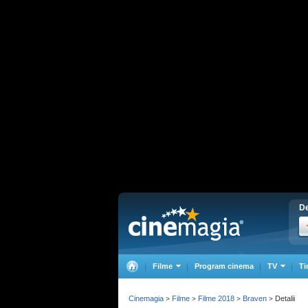
De
Filme
Program cinema
TV
Ti
Cinemagia
Filme
Filme 2018
Braven
Detalii
>
>
>
>